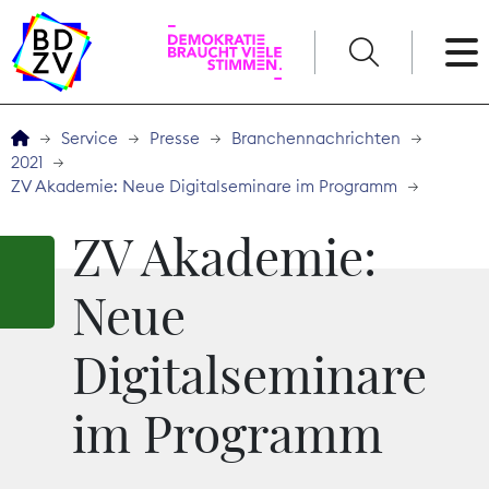
English
Service
Presse
Branchennachrichten
2021
Der BDZV
ZV Akademie: Neue Digitalseminare im Programm
Veranstaltungen
ZV Akademie:
Service
Neue
Digitalseminare
THEMEN
Digitales
im Programm
Kommunikation