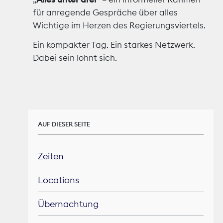
für
anregende
Gespräche
über
alles
Theodor-Wolff-Preis
Wichtige
im
Herzen
des
Regierungsviertels
.
Ein kompakter Tag. Ein starkes Netzwerk.
Wächterpreis
Dabei sein lohnt sich.
ALLE THEMEN
Mitgliederbereich
AUF DIESER SEITE
Zeiten
Locations
Übernachtung