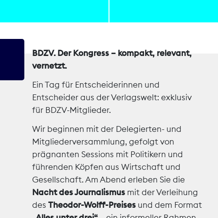
Marktdaten
Medienpolitik
BDZV. Der Kongress – kompakt, relevant,
vernetzt.
Nachhaltigkeit
Ein Tag für Entscheiderinnen und
Nachwuchs
Entscheider aus der Verlagswelt: exklusiv
für BDZV-Mitglieder.
Nova Award
Wir
beginnen
mit
der
Delegierten
-
und
Pressefreiheit
Mitgliederversammlung
,
gefolgt
von
prägnanten
Sessions
mit
Politikern
und
Print
führenden
Köpfen
aus
Wirtschaft
und
Gesellschaft
.
Am
Abend
erleben
Sie
die
Recht
Nacht
des
Journalismus
mit
der
Verleihung
des
Theodor
-
Wolff
-
Preises
und
dem
Format
Tarifpolitik
„
Alles
unter
drei
“
–
ein
informeller
Rahmen