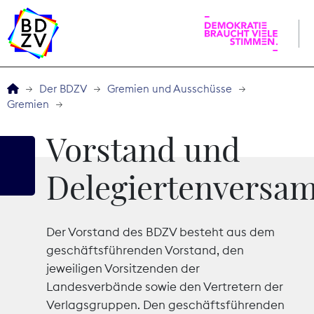
English
Der BDZV
Gremien und Ausschüsse
Gremien
Der BDZV
Vorstand und
Veranstaltungen
Delegiertenversa
Service
Der Vorstand des BDZV besteht aus dem
THEMEN
geschäftsführenden Vorstand, den
jeweiligen Vorsitzenden der
Digitales
Landesverbände sowie den Vertretern der
Verlagsgruppen. Den geschäftsführenden
Kommunikation