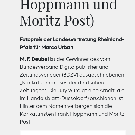
Hoppmann und
Marktdaten
Moritz Post)
Medienpolitik
Fotopreis der Landesvertretung Rheinland-
Nachhaltigkeit
Pfalz für Marco Urban
Nachwuchs
M. F. Deubel
ist der Gewinner des vom
Bundesverband Digitalpublisher und
Nova Award
Zeitungsverleger (BDZV) ausgeschriebenen
„Karikaturenpreises der deutschen
Pressefreiheit
Zeitungen“. Die Jury würdigt eine Arbeit, die
im Handelsblatt (Düsseldorf) erschienen ist.
Print
Hinter dem Namen verbergen sich die
Karikaturisten Frank Hoppmann und Moritz
Recht
Post.
Tarifpolitik