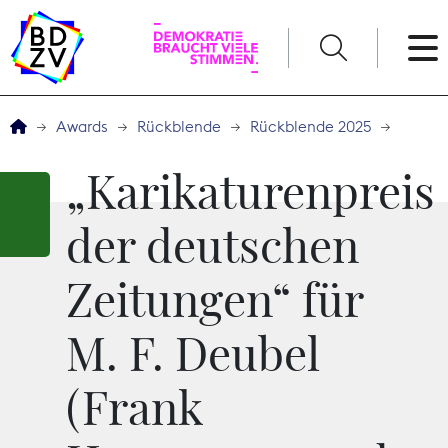
English
Awards
Rückblende
Rückblende 2025
Der BDZV
„Karikaturenpreis
Veranstaltungen
der deutschen
Service
Zeitungen“ für
THEMEN
M. F. Deubel
Digitales
(Frank
Kommunikation