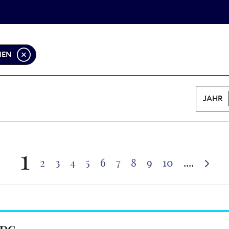
Tarifpolitik
Wächterpreis
NEN
JAHR
1
2
3
4
5
6
7
8
9
10
....