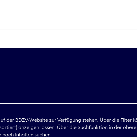
THEMEN
Digitales
Marktdaten
Nachhaltigkei
Nova Award
land
 auf der BDZV-Website zur Verfügung stehen. Über die Filter k
ortiert) anzeigen lassen. Über die Suchfunktion in der obere
Print
 nach Inhalten suchen.