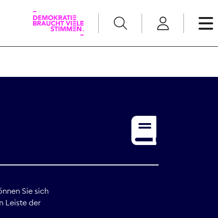
English
Kommunikation
Medienpolitik
t
Nachwuchs
Pressefreiheit
önnen Sie sich
n Leiste der
Recht