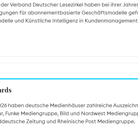
r Verband Deutscher Lesezirkel haben bei ihrer Jahr
ungen für abonnementbasierte Geschäftsmodelle gefor
modelle und Künstliche Intelligenz in Kundenmanagemen
ards
26 haben deutsche Medienhäuser zahlreiche Auszeichnu
r, Funke Mediengruppe, Bild und Nordwest Mediengrupp
üddeutsche Zeitung und Rheinische Post Mediengruppe.