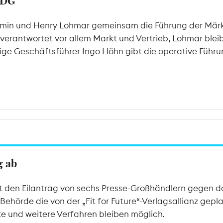
VDG
min und Henry Lohmar gemeinsam die Führung der Märki
erantwortet vor allem Markt und Vertrieb, Lohmar blei
rige Geschäftsführer Ingo Höhn gibt die operative Führu
g ab
t den Eilantrag von sechs Presse-Großhändlern gegen d
 Behörde die von der „Fit for Future“-Verlagsallianz gep
itte und weitere Verfahren bleiben möglich.