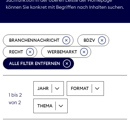
können Sie konkret mit Begriffen nach Inhalten suchen.
Marktdaten
Medienpolitik
BRANCHENNACHRICHT
BDZV
Nachhaltigkeit
RECHT
WERBEMARKT
Nachwuchs
ALLE FILTER ENTFERNEN
Nova Award
Pressefreiheit
JAHR
FORMAT
1 bis 2
Print
von 2
THEMA
Recht
Tarifpolitik