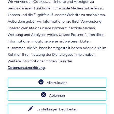
Wir verwenden Cookies, um Inhalte und Anzeigen zu
personalisieren, Funktionen für soziale Medien anbieten zu
können und die Zugriffe auf unserer Website zu analysieren.
Außerdem geben wir Informationen zu Ihrer Verwendung
unserer Website an unsere Partner für soziale Medien,
Werbung und Analysen weiter. Unsere Partner führen diese
Informationen möglicherweise mit weiteren Daten
ÜBER UNS
zusammen, die Sie ihnen bereitgestellt haben oder die sie im
Der Bundesverband Digitalpublisher und
Rahmen Ihrer Nutzung der Dienste gesammelt haben.
Zeitungsverleger (BDZV) vertritt als
Weitere Informationen finden Sie in der
Spitzenorganisation die Interessen der
Datenschutzerklärung
.
Zeitungsverlage und digitalen Publisher in
Deutschland und auf EU-Ebene.
Alle zulassen
Ablehnen
Einstellungen bearbeiten