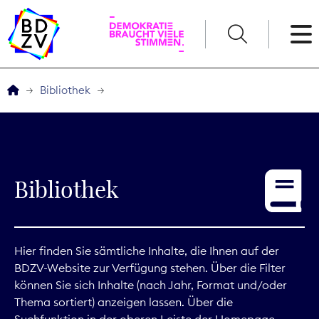
English
Bibliothek
Der BDZV
Veranstaltungen
Bibliothek
Service
THEMEN
Hier finden Sie sämtliche Inhalte, die Ihnen auf der
BDZV-Website zur Verfügung stehen. Über die Filter
Digitales
können Sie sich Inhalte (nach Jahr, Format und/oder
Thema sortiert) anzeigen lassen. Über die
Kommunikation
Suchfunktion in der oberen Leiste der Homepage