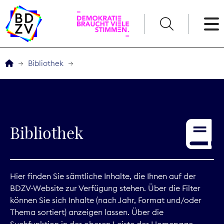
English
Bibliothek
Der BDZV
Veranstaltungen
Bibliothek
Service
THEMEN
Hier finden Sie sämtliche Inhalte, die Ihnen auf der
BDZV-Website zur Verfügung stehen. Über die Filter
Digitales
können Sie sich Inhalte (nach Jahr, Format und/oder
Thema sortiert) anzeigen lassen. Über die
Kommunikation
Suchfunktion in der oberen Leiste der Homepage