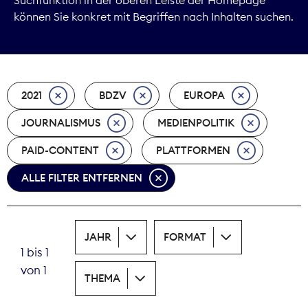
können Sie konkret mit Begriffen nach Inhalten suchen.
Marktdaten
Medienpolitik
2021
BDZV
EUROPA
Nachhaltigkeit
JOURNALISMUS
MEDIENPOLITIK
Nachwuchs
PAID-CONTENT
PLATTFORMEN
Nova Award
ALLE FILTER ENTFERNEN
Pressefreiheit
Print
JAHR
FORMAT
1 bis 1
Recht
von 1
THEMA
Tarifpolitik