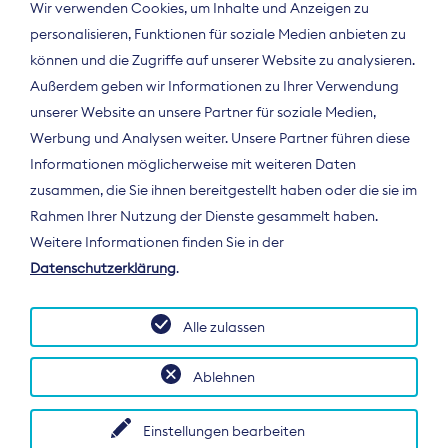
Wir verwenden Cookies, um Inhalte und Anzeigen zu
personalisieren, Funktionen für soziale Medien anbieten zu
können und die Zugriffe auf unserer Website zu analysieren.
Außerdem geben wir Informationen zu Ihrer Verwendung
unserer Website an unsere Partner für soziale Medien,
Werbung und Analysen weiter. Unsere Partner führen diese
Informationen möglicherweise mit weiteren Daten
ÜBER UNS
zusammen, die Sie ihnen bereitgestellt haben oder die sie im
Der Bundesverband Digitalpublisher und
Rahmen Ihrer Nutzung der Dienste gesammelt haben.
Zeitungsverleger (BDZV) vertritt als
Weitere Informationen finden Sie in der
Spitzenorganisation die Interessen der
Datenschutzerklärung
.
Zeitungsverlage und digitalen Publisher in
Deutschland und auf EU-Ebene.
Alle zulassen
Ablehnen
Einstellungen bearbeiten