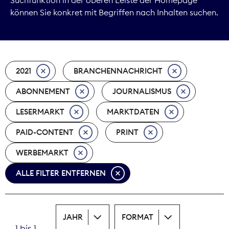
können Sie konkret mit Begriffen nach Inhalten suchen.
Marktdaten
Medienpolitik
2021
BRANCHENNACHRICHT
Nachhaltigkeit
ABONNEMENT
JOURNALISMUS
Nachwuchs
LESERMARKT
MARKTDATEN
Nova Award
PAID-CONTENT
PRINT
Pressefreiheit
WERBEMARKT
ALLE FILTER ENTFERNEN
Print
Recht
JAHR
FORMAT
Tarifpolitik
1 bis 1