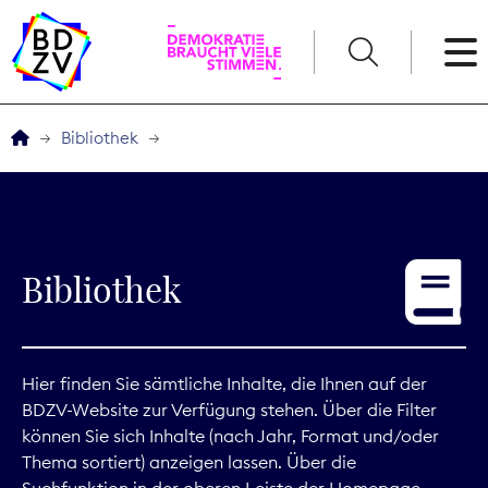
English
Bibliothek
Der BDZV
Veranstaltungen
Bibliothek
Service
THEMEN
Hier finden Sie sämtliche Inhalte, die Ihnen auf der
BDZV-Website zur Verfügung stehen. Über die Filter
Digitales
können Sie sich Inhalte (nach Jahr, Format und/oder
Thema sortiert) anzeigen lassen. Über die
Kommunikation
Suchfunktion in der oberen Leiste der Homepage