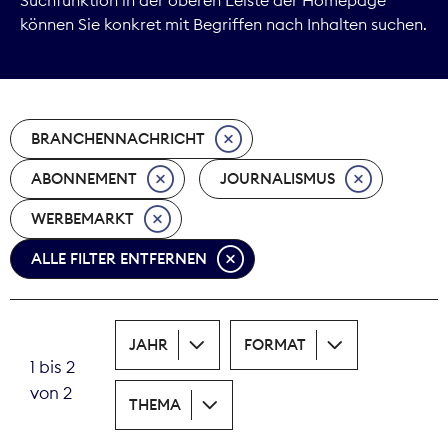
können Sie konkret mit Begriffen nach Inhalten suchen.
Marktdaten
Medienpolitik
BRANCHENNACHRICHT
Nachhaltigkeit
ABONNEMENT
JOURNALISMUS
Nachwuchs
WERBEMARKT
Nova Award
ALLE FILTER ENTFERNEN
Pressefreiheit
Print
JAHR
FORMAT
1 bis 2
Recht
von 2
THEMA
Tarifpolitik