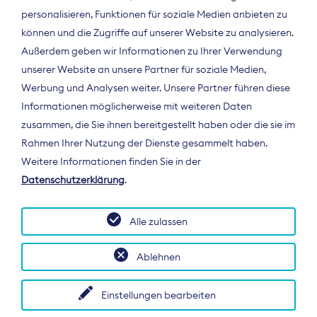
personalisieren, Funktionen für soziale Medien anbieten zu
können und die Zugriffe auf unserer Website zu analysieren.
Außerdem geben wir Informationen zu Ihrer Verwendung
unserer Website an unsere Partner für soziale Medien,
Werbung und Analysen weiter. Unsere Partner führen diese
Informationen möglicherweise mit weiteren Daten
ÜBER UNS
zusammen, die Sie ihnen bereitgestellt haben oder die sie im
Der Bundesverband Digitalpublisher und
Rahmen Ihrer Nutzung der Dienste gesammelt haben.
Zeitungsverleger (BDZV) vertritt als
Weitere Informationen finden Sie in der
Spitzenorganisation die Interessen der
Datenschutzerklärung
.
Zeitungsverlage und digitalen Publisher in
Deutschland und auf EU-Ebene.
Alle zulassen
Ablehnen
Einstellungen bearbeiten
© 2026 BDZV. All rights reserved.