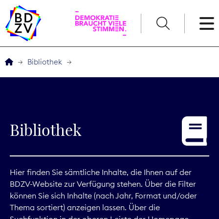
English
Bibliothek
Der BDZV
Veranstaltungen
Bibliothek
Service
THEMEN
Hier finden Sie sämtliche Inhalte, die Ihnen auf der
BDZV-Website zur Verfügung stehen. Über die Filter
Digitales
können Sie sich Inhalte (nach Jahr, Format und/oder
Thema sortiert) anzeigen lassen. Über die
Kommunikation
Suchfunktion in der oberen Leiste der Homepage