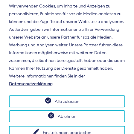
Wir verwenden Cookies, um Inhalte und Anzeigen zu
personalisieren, Funktionen für soziale Medien anbieten zu
können und die Zugriffe auf unserer Website zu analysieren.
Außerdem geben wir Informationen zu Ihrer Verwendung
unserer Website an unsere Partner für soziale Medien,
Werbung und Analysen weiter. Unsere Partner führen diese
Informationen möglicherweise mit weiteren Daten
ÜBER UNS
zusammen, die Sie ihnen bereitgestellt haben oder die sie im
Der Bundesverband Digitalpublisher und
Rahmen Ihrer Nutzung der Dienste gesammelt haben.
Zeitungsverleger (BDZV) vertritt als
Weitere Informationen finden Sie in der
Spitzenorganisation die Interessen der
Datenschutzerklärung
.
Zeitungsverlage und digitalen Publisher in
Deutschland und auf EU-Ebene.
Alle zulassen
Ablehnen
Einstellungen bearbeiten