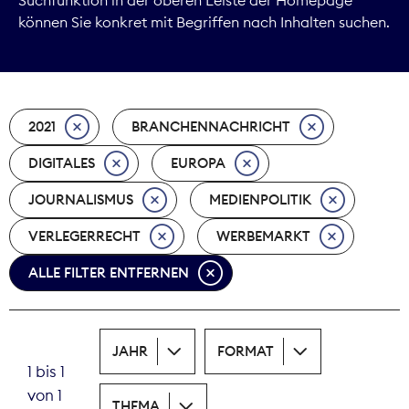
können Sie konkret mit Begriffen nach Inhalten suchen.
Marktdaten
Medienpolitik
2021
BRANCHENNACHRICHT
Nachhaltigkeit
DIGITALES
EUROPA
Nachwuchs
JOURNALISMUS
MEDIENPOLITIK
Nova Award
VERLEGERRECHT
WERBEMARKT
Pressefreiheit
ALLE FILTER ENTFERNEN
Print
JAHR
FORMAT
Recht
1 bis 1
von 1
Tarifpolitik
THEMA