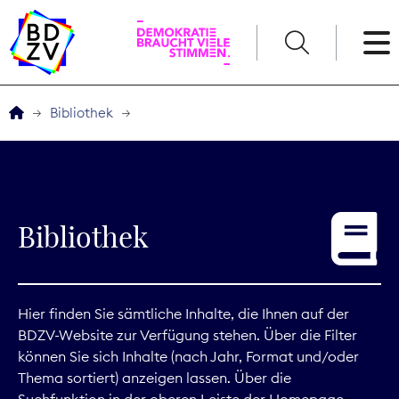
English
Bibliothek
Der BDZV
Veranstaltungen
Bibliothek
Service
THEMEN
Hier finden Sie sämtliche Inhalte, die Ihnen auf der
BDZV-Website zur Verfügung stehen. Über die Filter
Digitales
können Sie sich Inhalte (nach Jahr, Format und/oder
Thema sortiert) anzeigen lassen. Über die
Kommunikation
Suchfunktion in der oberen Leiste der Homepage