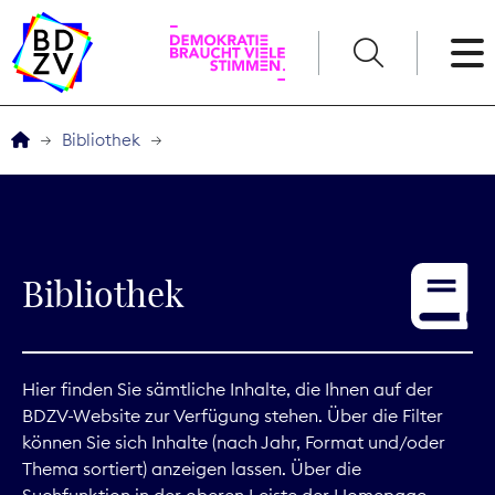
English
Bibliothek
Der BDZV
Veranstaltungen
Bibliothek
Service
THEMEN
Hier finden Sie sämtliche Inhalte, die Ihnen auf der
BDZV-Website zur Verfügung stehen. Über die Filter
Digitales
können Sie sich Inhalte (nach Jahr, Format und/oder
Thema sortiert) anzeigen lassen. Über die
Kommunikation
Suchfunktion in der oberen Leiste der Homepage