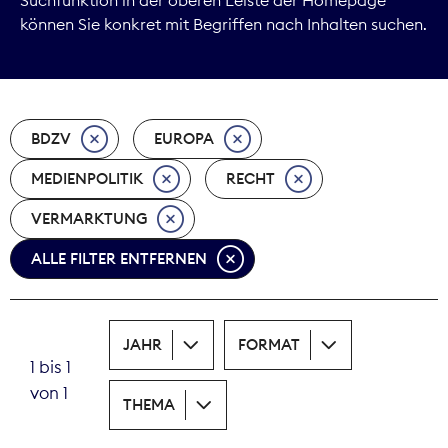
können Sie konkret mit Begriffen nach Inhalten suchen.
Marktdaten
Medienpolitik
BDZV
EUROPA
Nachhaltigkeit
MEDIENPOLITIK
RECHT
Nachwuchs
VERMARKTUNG
Nova Award
ALLE FILTER ENTFERNEN
Pressefreiheit
Print
JAHR
FORMAT
1 bis 1
Recht
von 1
THEMA
Tarifpolitik