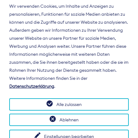
Wir verwenden Cookies, um Inhalte und Anzeigen zu
personalisieren, Funktionen für soziale Medien anbieten zu
können und die Zugriffe auf unserer Website zu analysieren.
Außerdem geben wir Informationen zu Ihrer Verwendung
unserer Website an unsere Partner für soziale Medien,
Werbung und Analysen weiter. Unsere Partner führen diese
Informationen möglicherweise mit weiteren Daten
ÜBER UNS
zusammen, die Sie ihnen bereitgestellt haben oder die sie im
Der Bundesverband Digitalpublisher und
Rahmen Ihrer Nutzung der Dienste gesammelt haben.
Zeitungsverleger (BDZV) vertritt als
Weitere Informationen finden Sie in der
Spitzenorganisation die Interessen der
Datenschutzerklärung
.
Zeitungsverlage und digitalen Publisher in
Deutschland und auf EU-Ebene.
Alle zulassen
Ablehnen
Einstellungen bearbeiten