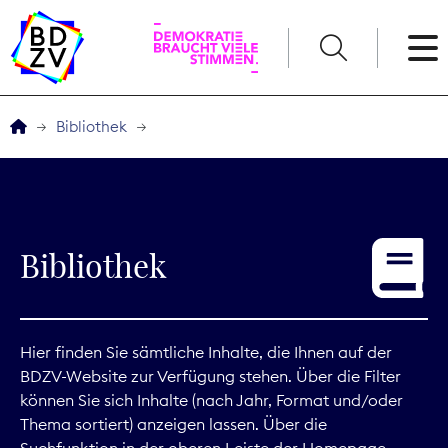
English
Bibliothek
Der BDZV
Veranstaltungen
Bibliothek
Service
THEMEN
Hier finden Sie sämtliche Inhalte, die Ihnen auf der
BDZV-Website zur Verfügung stehen. Über die Filter
Digitales
können Sie sich Inhalte (nach Jahr, Format und/oder
Thema sortiert) anzeigen lassen. Über die
Kommunikation
Suchfunktion in der oberen Leiste der Homepage