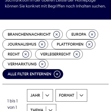
können Sie konkret mit Begriffen nach Inhalten suchen.
Marktdaten
Medienpolitik
BRANCHENNACHRICHT
EUROPA
Nachhaltigkeit
JOURNALISMUS
PLATTFORMEN
Nachwuchs
RECHT
VERLEGERRECHT
Nova Award
VERMARKTUNG
Pressefreiheit
ALLE FILTER ENTFERNEN
Print
JAHR
FORMAT
Recht
1 bis 1
von 1
Tarifpolitik
THEMA