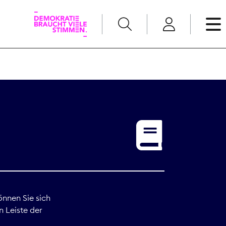
English
Kommunikation
Medienpolitik
t
Nachwuchs
Pressefreiheit
önnen Sie sich
n Leiste der
Recht