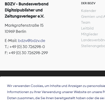
DER BDZV
BDZV - Bundesverband
Digitalpublisher und
Kalender
Zeitungsverleger e.V.
Gremien und 
Team
Markgrafenstraße 15
Leitbild
10969 Berlin
Mitglieder
Landesverbän
E-Mail:
bdzv@bdzv.de
Stellenangeb
T.: +49 (0) 30 726298-0
F: +49 (0) 30 726298-299
ÜBER UNS
Wir verwenden Cookies, um Inhalte und Anzeigen zu personalisier
Der Bundesve
Informationen zu Ihrer Verwendung unserer Website an unsere Par
Spitzenorgan
Daten zusammen, die Sie ihnen bereitgestellt haben oder die si
Deutschland