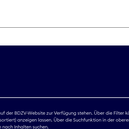
THEMEN
Digitales
Marktdaten
Nachhaltigkei
Nova Award
land
 auf der BDZV-Website zur Verfügung stehen. Über die Filter k
ortiert) anzeigen lassen. Über die Suchfunktion in der obere
Print
 nach Inhalten suchen.