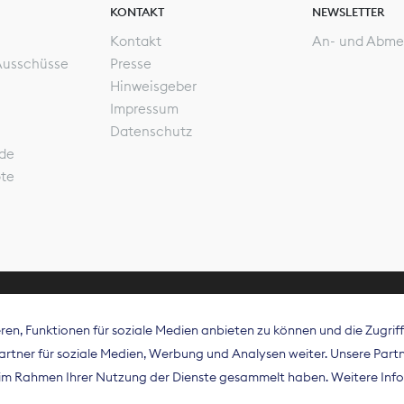
KONTAKT
NEWSLETTER
Kontakt
An- und Abme
Ausschüsse
Presse
Hinweisgeber
Impressum
Datenschutz
de
ote
en, Funktionen für soziale Medien anbieten zu können und die Zugri
rband Digitalpublisher und Zeitungsverleger (BDZV) vert
tner für soziale Medien, Werbung und Analysen weiter. Unsere Partne
isation die Interessen der Zeitungsverlage und digitalen
e im Rahmen Ihrer Nutzung der Dienste gesammelt haben. Weitere Info
 und auf EU-Ebene.