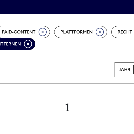
Tarifpolitik
Wächterpreis
PAID-CONTENT
PLATTFORMEN
RECHT
ENTFERNEN
JAHR
1