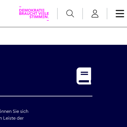
English
Kommunikation
Medienpolitik
t
Nachwuchs
Pressefreiheit
önnen Sie sich
n Leiste der
Recht