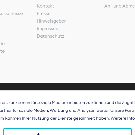
Kontakt
An- und Abme
Ausschüsse
Presse
Hinweisgeber
Impressum
Datenschutz
de
ote
en, Funktionen für soziale Medien anbieten zu können und die Zugri
rband Digitalpublisher und Zeitungsverleger (BDZV) vert
tner für soziale Medien, Werbung und Analysen weiter. Unsere Partne
isation die Interessen der Zeitungsverlage und digitalen
e im Rahmen Ihrer Nutzung der Dienste gesammelt haben. Weitere Info
 und auf EU-Ebene.