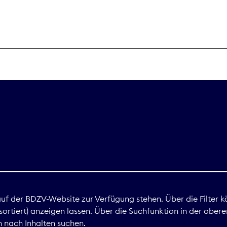
THEMEN
Digitales
Marktdaten
Nachhaltigkei
Nova Award
land
 auf der BDZV-Website zur Verfügung stehen. Über die Filter k
ortiert) anzeigen lassen. Über die Suchfunktion in der obere
Print
 nach Inhalten suchen.