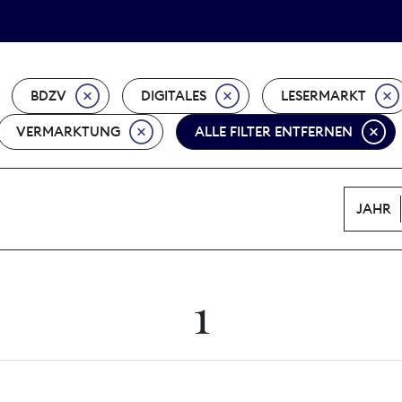
Tarifpolitik
Wächterpreis
BDZV
DIGITALES
LESERMARKT
VERMARKTUNG
ALLE FILTER ENTFERNEN
JAHR
1