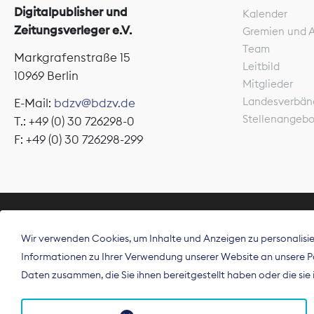
Digitalpublisher und
Kalender
Zeitungsverleger e.V.
Gremien und 
Team
Markgrafenstraße 15
Leitbild
10969 Berlin
Mitglieder
Landesverbän
E-Mail:
bdzv@bdzv.de
Stellenangeb
T.: +49 (0) 30 726298-0
F: +49 (0) 30 726298-299
ÜBER UNS
Wir verwenden Cookies, um Inhalte und Anzeigen zu personalisier
Der Bundesve
Informationen zu Ihrer Verwendung unserer Website an unsere Par
Spitzenorgan
Daten zusammen, die Sie ihnen bereitgestellt haben oder die si
Deutschland