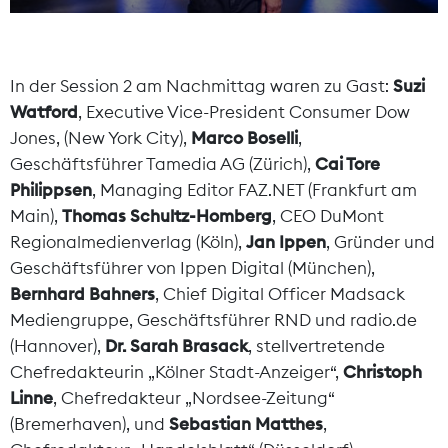
In der Session 2 am Nachmittag waren zu Gast:
Suzi
Watford
, Executive Vice-President Consumer Dow
Jones, (New York City),
Marco Boselli
,
Geschäftsführer Tamedia AG (Zürich),
Cai Tore
Philippsen
, Managing Editor FAZ.NET (Frankfurt am
Main),
Thomas Schultz-Homberg
, CEO DuMont
Regionalmedienverlag (Köln),
Jan Ippen
, Gründer und
Geschäftsführer von Ippen Digital (München),
Bernhard Bahners
, Chief Digital Officer Madsack
Mediengruppe, Geschäftsführer RND und radio.de
(Hannover),
Dr. Sarah Brasack
, stellvertretende
Chefredakteurin „Kölner Stadt-Anzeiger“,
Christoph
Linne
, Chefredakteur „Nordsee-Zeitung“
(Bremerhaven), und
Sebastian Matthes
,