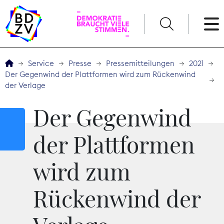
English
Service
Presse
Pressemitteilungen
2021
Der Gegenwind der Plattformen wird zum Rückenwind
Der BDZV
der Verlage
Veranstaltungen
Der Gegenwind
Service
der Plattformen
wird zum
THEMEN
Digitales
Rückenwind der
Kommunikation