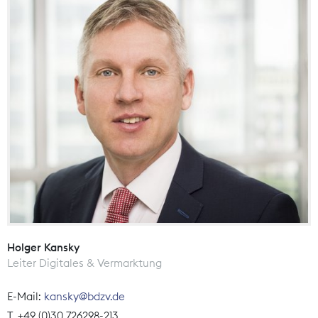
Holger Kansky
Leiter Digitales & Vermarktung
E-Mail:
kansky@bdzv.de
T. +49 (0)30 726298-213