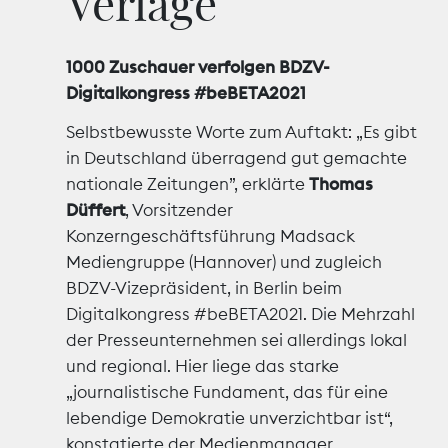
Verlage
Marktdaten
1000 Zuschauer verfolgen BDZV-
Medienpolitik
Digitalkongress #beBETA2021
Selbstbewusste Worte zum Auftakt: „Es gibt
Nachhaltigkeit
in Deutschland überragend gut gemachte
nationale Zeitungen”, erklärte
Thomas
Nachwuchs
Düffert
, Vorsitzender
Konzerngeschäftsführung Madsack
Nova Award
Mediengruppe (Hannover) und zugleich
BDZV-Vizepräsident, in Berlin beim
Pressefreiheit
Digitalkongress #beBETA2021. Die Mehrzahl
der Presseunternehmen sei allerdings lokal
Print
und regional. Hier liege das starke
Recht
„journalistische Fundament, das für eine
lebendige Demokratie unverzichtbar ist“,
Tarifpolitik
konstatierte der Medienmanager.