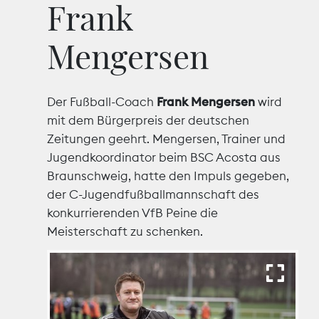
Frank
Marktdaten
Mengersen
Medienpolitik
Nachhaltigkeit
Der Fußball-Coach
Frank Mengersen
wird
mit dem Bürgerpreis der deutschen
Nachwuchs
Zeitungen geehrt. Mengersen, Trainer und
Jugendkoordinator beim BSC Acosta aus
Nova Award
Braunschweig, hatte den Impuls gegeben,
der C-Jugendfußballmannschaft des
Pressefreiheit
konkurrierenden VfB Peine die
Meisterschaft zu schenken.
Print
Recht
Tarifpolitik