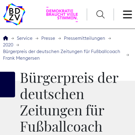
English
Service
Presse
Pressemitteilungen
2020
Der BDZV
Bürgerpreis der deutschen Zeitungen für Fußballcoach
Frank Mengersen
Veranstaltungen
Bürgerpreis der
Service
deutschen
THEMEN
Zeitungen für
Digitales
Fußballcoach
Kommunikation