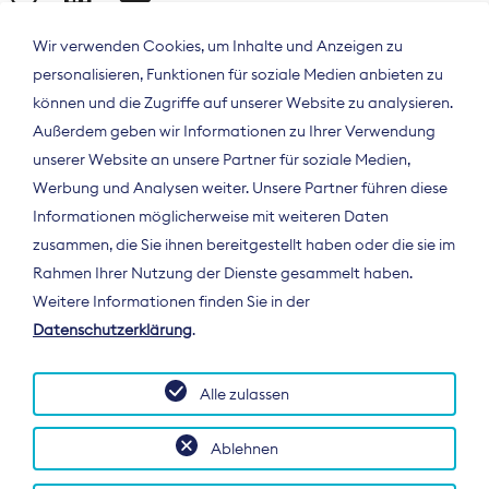
Wir verwenden Cookies, um Inhalte und Anzeigen zu
personalisieren, Funktionen für soziale Medien anbieten zu
können und die Zugriffe auf unserer Website zu analysieren.
Außerdem geben wir Informationen zu Ihrer Verwendung
unserer Website an unsere Partner für soziale Medien,
Werbung und Analysen weiter. Unsere Partner führen diese
Informationen möglicherweise mit weiteren Daten
ÜBER UNS
zusammen, die Sie ihnen bereitgestellt haben oder die sie im
Der Bundesverband Digitalpublisher und
Rahmen Ihrer Nutzung der Dienste gesammelt haben.
Zeitungsverleger (BDZV) vertritt als
Weitere Informationen finden Sie in der
Spitzenorganisation die Interessen der
Datenschutzerklärung
.
Zeitungsverlage und digitalen Publisher in
Deutschland und auf EU-Ebene.
Alle zulassen
Ablehnen