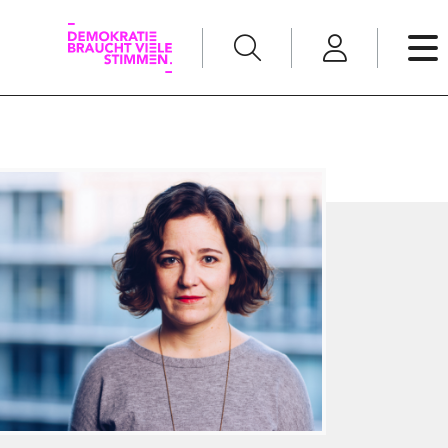
English
Kommunikation
Medienpolitik
t
Nachwuchs
Pressefreiheit
Recht