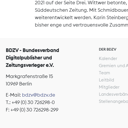
2021 auf der Seite Drei. Wittwer betonte, 
Süddeutschen Zeitung. Mit Schmidbauer 
weiterentwickelt werden. Karin Steinberge
bisher enge und vertrauensvolle Zusam
DER BDZV
BDZV - Bundesverband
Digitalpublisher und
Kalender
Zeitungsverleger e.V.
Gremien und 
Team
Markgrafenstraße 15
Leitbild
10969 Berlin
Mitglieder
Landesverbän
E-Mail:
bdzv@bdzv.de
Stellenangeb
T.: +49 (0) 30 726298-0
F: +49 (0) 30 726298-299