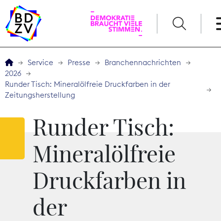
English
Service
Presse
Branchennachrichten
2026
Der BDZV
Runder Tisch: Mineralölfreie Druckfarben in der
Zeitungsherstellung
Veranstaltungen
Runder Tisch:
Service
Mineralölfreie
THEMEN
Druckfarben in
Digitales
der
Kommunikation