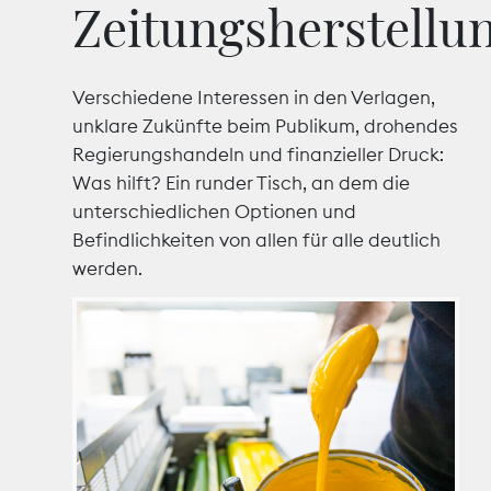
Zeitungsherstellu
Marktdaten
Verschiedene Interessen in den Verlagen,
Medienpolitik
unklare Zukünfte beim Publikum, drohendes
Nachhaltigkeit
Regierungshandeln und finanzieller Druck:
Was hilft? Ein runder Tisch, an dem die
Nachwuchs
unterschiedlichen Optionen und
Befindlichkeiten von allen für alle deutlich
Nova Award
werden.
Pressefreiheit
Print
Recht
Tarifpolitik