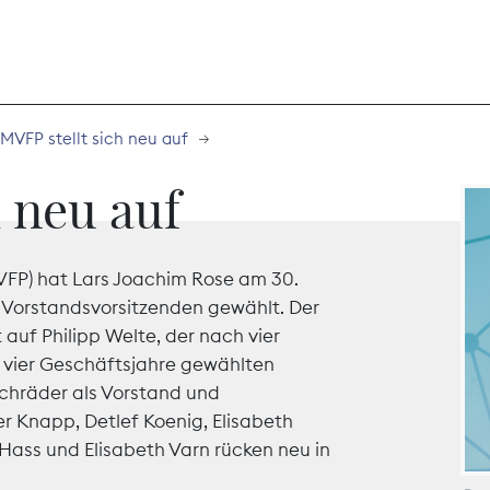
MVFP stellt sich neu auf
THEMEN
h neu auf
Digitales
VFP) hat Lars Joachim Rose am 30.
Marktdaten
n Vorstandsvorsitzenden gewählt. Der
auf Philipp Welte, der nach vier
Nachhaltigkei
r vier Geschäftsjahre gewählten
chräder als Vorstand und
Nova Award
land
r Knapp, Detlef Koenig, Elisabeth
ass und Elisabeth Varn rücken neu in
Print