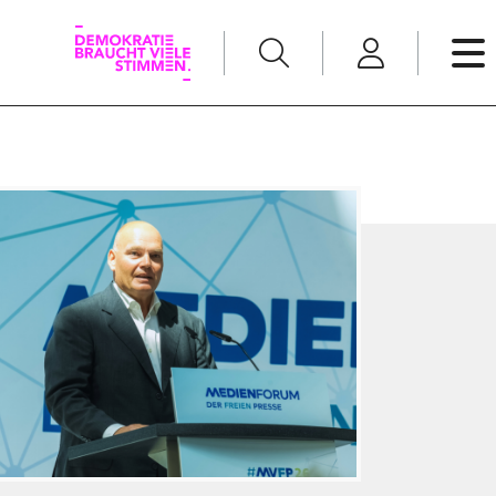
English
Kommunikation
Medienpolitik
t
Nachwuchs
Pressefreiheit
Recht