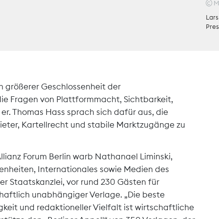
M
Tarifpolitik
Lars
Pres
Wächterpreis
 größerer Geschlossenheit der
die Fragen von Plattformmacht, Sichtbarkeit,
e er. Thomas Hass sprach sich dafür aus, die
bieter, Kartellrecht und stabile Marktzugänge zu
llianz Forum Berlin warb Nathanael Liminski,
enheiten, Internationales sowie Medien des
 Staatskanzlei, vor rund 230 Gästen für
aftlich unabhängiger Verlage. „Die beste
it und redaktioneller Vielfalt ist wirtschaftliche