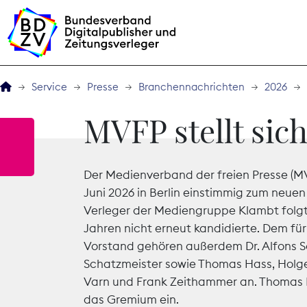
Service
Presse
Branchennachrichten
2026
Der BDZV
MVFP stellt sic
Veranstaltungen
Der Medienverband der freien Presse (M
BDZVplus GmbH
Juni 2026 in Berlin einstimmig zum neue
Verleger der Mediengruppe Klambt folgt 
Bibliothek
Jahren nicht erneut kandidierte. Dem fü
Vorstand gehören außerdem Dr. Alfons S
Zeitungen in Deutsch
Schatzmeister sowie Thomas Hass, Holge
Varn und Frank Zeithammer an. Thomas H
Service
das Gremium ein.