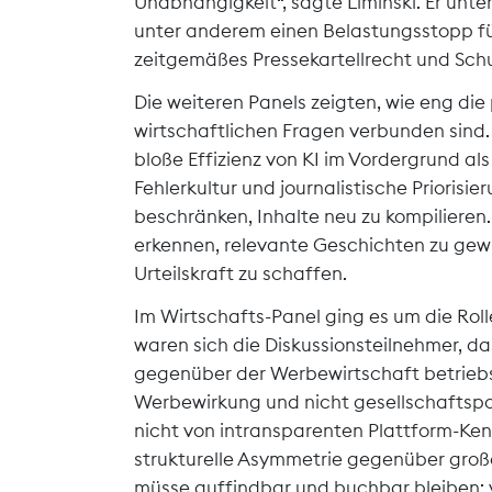
Unabhängigkeit“, sagte Liminski. Er unte
unter anderem einen Belastungsstopp für 
zeitgemäßes Pressekartellrecht und Schu
Die weiteren Panels zeigten, wie eng die
wirtschaftlichen Fragen verbunden sind.
bloße Effizienz von KI im Vordergrund al
Fehlerkultur und journalistische Priorisie
beschränken, Inhalte neu zu kompilieren
erkennen, relevante Geschichten zu gew
Urteilskraft zu schaffen.
Im Wirtschafts-Panel ging es um die Roll
waren sich die Diskussionsteilnehmer, da
gegenüber der Werbewirtschaft betriebs
Werbewirkung und nicht gesellschaftspol
nicht von intransparenten Plattform-Ken
strukturelle Asymmetrie gegenüber große
müsse auffindbar und buchbar bleiben; v