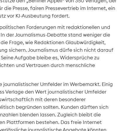
rstütze den „Berliner Appell“ von 350 Verlagen, der
die Presse, fairen Pressevertrieb im Internet, ein
tz vor KI-Ausbeutung fordert.
 politischen Forderungen mit redaktionellen und
 In der Journalismus-Debatte stand weniger die
s die Frage, wie Redaktionen Glaubwürdigkeit,
rung sichern. Journalismus dürfe sich nicht darauf
. Seine Aufgabe bleibe es, Widersprüche zu
ichten und Vertrauen durch menschliche
e journalistischer Umfelder im Werbemarkt. Einig
ss Verlage den Wert journalistischer Umfelder
wirtschaftlich mit deren besonderer
itisch begründen sollten. Kunden dürften sich
nzahlen blenden lassen. Zugleich bleibt die
n Plattformen bestehen. Das freie Internet
erlässliche journalistische Angebote könnten