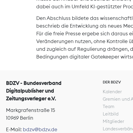
dabei auch im Umfeld KI-gestützter Pr
Den Abschluss bildete das wissenschaftl
beschrieb die Entwicklung als neues Med
Für die freie Presse ergebe sich daraus
Veränderungen nutzen, ohne Kontrolle übe
und zugleich auf Regulierung drängen, d
Bedingungen digitaler Gatekeeper wirtsc
DER BDZV
BDZV - Bundesverband
Digitalpublisher und
Kalender
Zeitungsverleger e.V.
Gremien und 
Team
Markgrafenstraße 15
Leitbild
10969 Berlin
Mitglieder
Landesverbän
E-Mail:
bdzv@bdzv.de