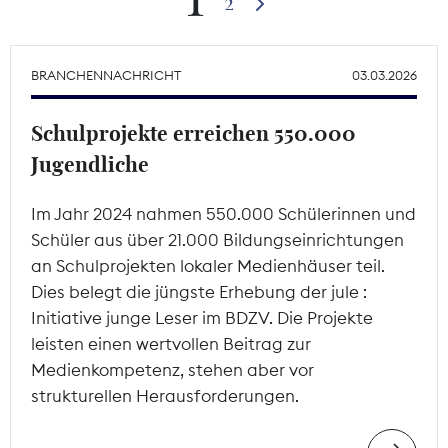
2
Theodor-Wolff-Preis
BRANCHENNACHRICHT
03.03.2026
Wächterpreis
Schulprojekte erreichen 550.000
ALLE THEMEN
Jugendliche
Im Jahr 2024 nahmen 550.000 Schülerinnen und
Mitgliederbereich
Schüler aus über 21.000 Bildungseinrichtungen
an Schulprojekten lokaler Medienhäuser teil.
Dies belegt die jüngste Erhebung der jule :
Initiative junge Leser im BDZV. Die Projekte
leisten einen wertvollen Beitrag zur
Medienkompetenz, stehen aber vor
strukturellen Herausforderungen.