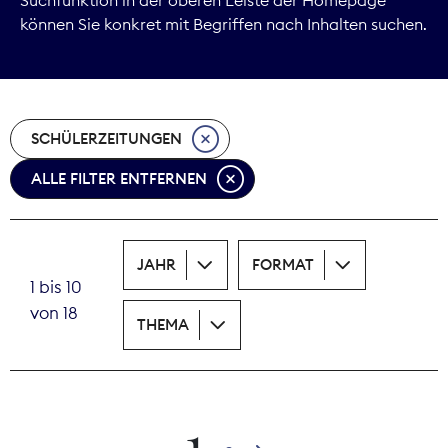
können Sie konkret mit Begriffen nach Inhalten suchen.
Marktdaten
Medienpolitik
SCHÜLERZEITUNGEN
Nachhaltigkeit
ALLE FILTER ENTFERNEN
Nachwuchs
Nova Award
JAHR
FORMAT
1 bis 10
Pressefreiheit
von 18
THEMA
Print
Recht
1
Tarifpolitik