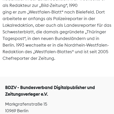
als Redakteur zur „Bild-Zeitung“, 1990
Marktdaten
ging er zum „Westfalen-Blatt“ nach Bielefeld. Dort
arbeitete er anfangs als Polizeireporter in der
Medienpolitik
Lokalredaktion, aber auch als Landesreporter für das
Schwesterblatt, die damals gegründete „Thüringer
Nachhaltigkeit
Tagespost“, in den neuen Bundesländern und in
Berlin. 1993 wechselte er in die Nordrhein-Westfalen-
Nachwuchs
Redaktion des „Westfalen-Blattes“ und ist seit 2005
Chefreporter der Zeitung.
Nova Award
Pressefreiheit
Print
BDZV - Bundesverband Digitalpublisher und
Zeitungsverleger e.V.
Recht
Markgrafenstraße 15
10969 Berlin
Tarifpolitik