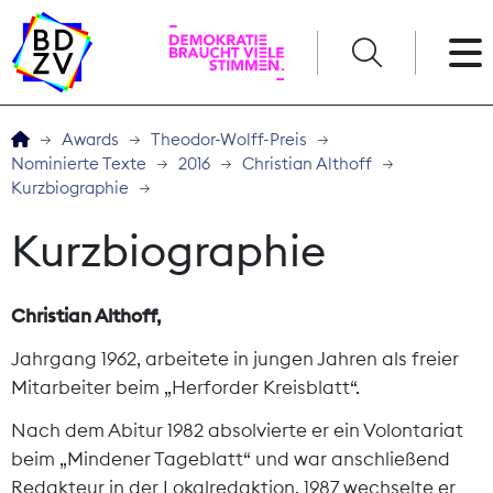
English
Awards
Theodor-Wolff-Preis
Nominierte Texte
2016
Christian Althoff
Der BDZV
Kurzbiographie
Kurzbiographie
Veranstaltungen
Service
Christian Althoff,
Jahrgang 1962, arbeitete in jungen Jahren als freier
THEMEN
Mitarbeiter beim „Herforder Kreisblatt“.
Digitales
Nach dem Abitur 1982 absolvierte er ein Volontariat
beim „Mindener Tageblatt“ und war anschließend
Kommunikation
Redakteur in der Lokalredaktion. 1987 wechselte er