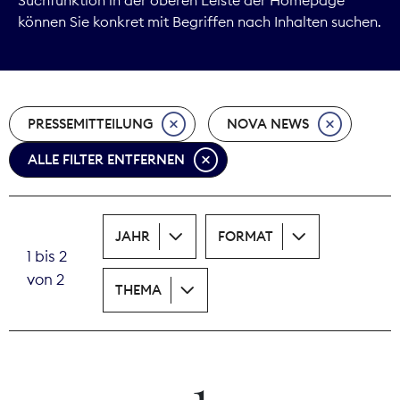
können Sie konkret mit Begriffen nach Inhalten suchen.
Marktdaten
Medienpolitik
PRESSEMITTEILUNG
NOVA NEWS
Nachhaltigkeit
ALLE FILTER ENTFERNEN
Nachwuchs
Nova Award
JAHR
FORMAT
1 bis 2
Pressefreiheit
von 2
THEMA
Print
Recht
1
Tarifpolitik