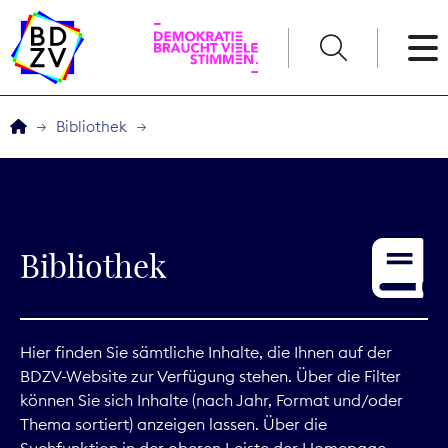
English
Bibliothek
Der BDZV
Veranstaltungen
Bibliothek
Service
THEMEN
Hier finden Sie sämtliche Inhalte, die Ihnen auf der
BDZV-Website zur Verfügung stehen. Über die Filter
Digitales
können Sie sich Inhalte (nach Jahr, Format und/oder
Thema sortiert) anzeigen lassen. Über die
Kommunikation
Suchfunktion in der oberen Leiste der Homepage