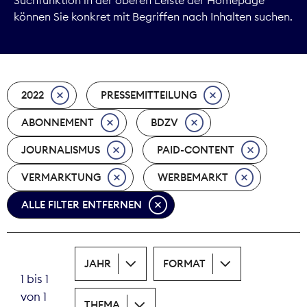
können Sie konkret mit Begriffen nach Inhalten suchen.
Marktdaten
Medienpolitik
2022
PRESSEMITTEILUNG
Nachhaltigkeit
ABONNEMENT
BDZV
Nachwuchs
JOURNALISMUS
PAID-CONTENT
Nova Award
VERMARKTUNG
WERBEMARKT
Pressefreiheit
ALLE FILTER ENTFERNEN
Print
JAHR
FORMAT
Recht
1 bis 1
von 1
Tarifpolitik
THEMA