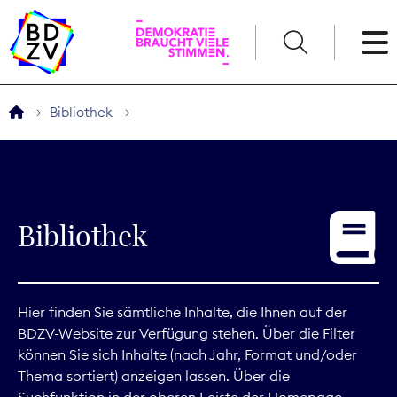
English
Bibliothek
Der BDZV
Veranstaltungen
Bibliothek
Service
THEMEN
Hier finden Sie sämtliche Inhalte, die Ihnen auf der
BDZV-Website zur Verfügung stehen. Über die Filter
Digitales
können Sie sich Inhalte (nach Jahr, Format und/oder
Thema sortiert) anzeigen lassen. Über die
Kommunikation
Suchfunktion in der oberen Leiste der Homepage