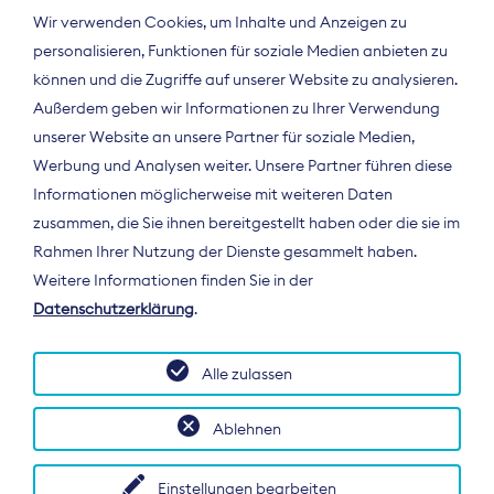
Wir verwenden Cookies, um Inhalte und Anzeigen zu
personalisieren, Funktionen für soziale Medien anbieten zu
können und die Zugriffe auf unserer Website zu analysieren.
Außerdem geben wir Informationen zu Ihrer Verwendung
unserer Website an unsere Partner für soziale Medien,
Werbung und Analysen weiter. Unsere Partner führen diese
Informationen möglicherweise mit weiteren Daten
ÜBER UNS
zusammen, die Sie ihnen bereitgestellt haben oder die sie im
Der Bundesverband Digitalpublisher und
Rahmen Ihrer Nutzung der Dienste gesammelt haben.
Zeitungsverleger (BDZV) vertritt als
Weitere Informationen finden Sie in der
Spitzenorganisation die Interessen der
Datenschutzerklärung
.
Zeitungsverlage und digitalen Publisher in
Deutschland und auf EU-Ebene.
Alle zulassen
Ablehnen
Einstellungen bearbeiten