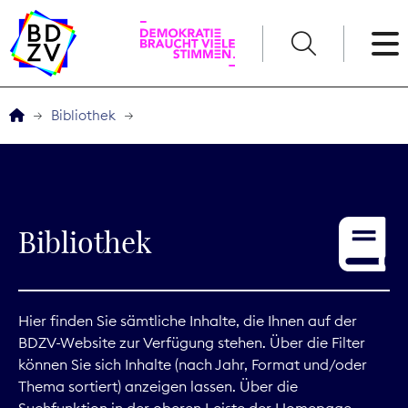
English
Bibliothek
Der BDZV
Veranstaltungen
Bibliothek
Service
THEMEN
Hier finden Sie sämtliche Inhalte, die Ihnen auf der
BDZV-Website zur Verfügung stehen. Über die Filter
Digitales
können Sie sich Inhalte (nach Jahr, Format und/oder
Thema sortiert) anzeigen lassen. Über die
Kommunikation
Suchfunktion in der oberen Leiste der Homepage