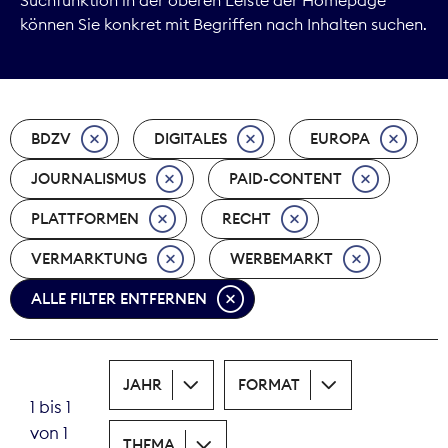
können Sie konkret mit Begriffen nach Inhalten suchen.
Marktdaten
Medienpolitik
BDZV
DIGITALES
EUROPA
Nachhaltigkeit
JOURNALISMUS
PAID-CONTENT
Nachwuchs
PLATTFORMEN
RECHT
Nova Award
VERMARKTUNG
WERBEMARKT
Pressefreiheit
ALLE FILTER ENTFERNEN
Print
JAHR
FORMAT
Recht
1 bis 1
von 1
Tarifpolitik
THEMA