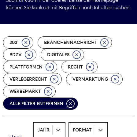
können Sie konkret mit Begriffen nach Inhalten suchen.
Marktdaten
Medienpolitik
2021
BRANCHENNACHRICHT
Nachhaltigkeit
BDZV
DIGITALES
Nachwuchs
PLATTFORMEN
RECHT
Nova Award
VERLEGERRECHT
VERMARKTUNG
Pressefreiheit
WERBEMARKT
ALLE FILTER ENTFERNEN
Print
Recht
JAHR
FORMAT
Tarifpolitik
1 bis 1