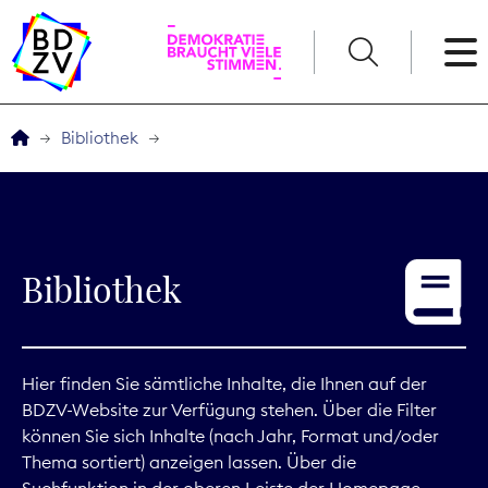
English
Bibliothek
Der BDZV
Veranstaltungen
Bibliothek
Service
THEMEN
Hier finden Sie sämtliche Inhalte, die Ihnen auf der
BDZV-Website zur Verfügung stehen. Über die Filter
Digitales
können Sie sich Inhalte (nach Jahr, Format und/oder
Thema sortiert) anzeigen lassen. Über die
Kommunikation
Suchfunktion in der oberen Leiste der Homepage