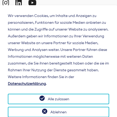
Wir verwenden Cookies, um Inhalte und Anzeigen zu
personalisieren, Funktionen für soziale Medien anbieten zu
können und die Zugriffe auf unserer Website zu analysieren.
Außerdem geben wir Informationen zu Ihrer Verwendung
unserer Website an unsere Partner für soziale Medien,
Werbung und Analysen weiter. Unsere Partner führen diese
Informationen möglicherweise mit weiteren Daten
ÜBER UNS
zusammen, die Sie ihnen bereitgestellt haben oder die sie im
Der Bundesverband Digitalpublisher und
Rahmen Ihrer Nutzung der Dienste gesammelt haben.
Zeitungsverleger (BDZV) vertritt als
Weitere Informationen finden Sie in der
Spitzenorganisation die Interessen der
Datenschutzerklärung
.
Zeitungsverlage und digitalen Publisher in
Deutschland und auf EU-Ebene.
Alle zulassen
Ablehnen