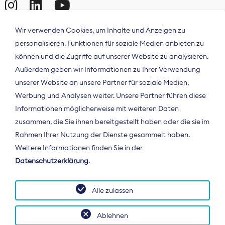
Wir verwenden Cookies, um Inhalte und Anzeigen zu
personalisieren, Funktionen für soziale Medien anbieten zu
können und die Zugriffe auf unserer Website zu analysieren.
Außerdem geben wir Informationen zu Ihrer Verwendung
unserer Website an unsere Partner für soziale Medien,
Werbung und Analysen weiter. Unsere Partner führen diese
Informationen möglicherweise mit weiteren Daten
ÜBER UNS
zusammen, die Sie ihnen bereitgestellt haben oder die sie im
Der Bundesverband Digitalpublisher und
Rahmen Ihrer Nutzung der Dienste gesammelt haben.
Zeitungsverleger (BDZV) vertritt als
Weitere Informationen finden Sie in der
Spitzenorganisation die Interessen der
Datenschutzerklärung
.
Zeitungsverlage und digitalen Publisher in
Deutschland und auf EU-Ebene.
Alle zulassen
Ablehnen