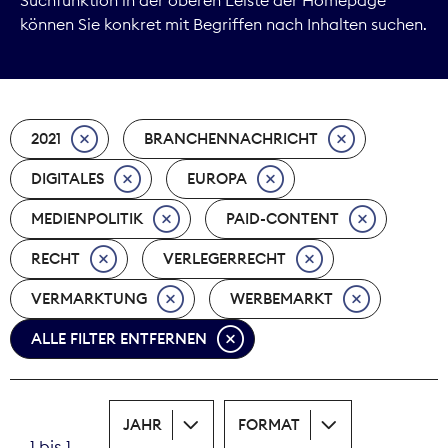
können Sie konkret mit Begriffen nach Inhalten suchen.
Marktdaten
Medienpolitik
2021
BRANCHENNACHRICHT
Nachhaltigkeit
DIGITALES
EUROPA
Nachwuchs
MEDIENPOLITIK
PAID-CONTENT
Nova Award
RECHT
VERLEGERRECHT
Pressefreiheit
VERMARKTUNG
WERBEMARKT
ALLE FILTER ENTFERNEN
Print
Recht
JAHR
FORMAT
Tarifpolitik
1 bis 1