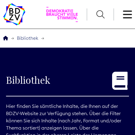
English
Bibliothek
Der BDZV
Veranstaltungen
Bibliothek
Service
THEMEN
Hier finden Sie sämtliche Inhalte, die Ihnen auf der
BDZV-Website zur Verfügung stehen. Über die Filter
Digitales
können Sie sich Inhalte (nach Jahr, Format und/oder
Thema sortiert) anzeigen lassen. Über die
Kommunikation
Suchfunktion in der oberen Leiste der Homepage