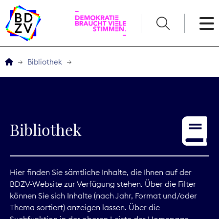
English
Bibliothek
Der BDZV
Veranstaltungen
Bibliothek
Service
THEMEN
Hier finden Sie sämtliche Inhalte, die Ihnen auf der
BDZV-Website zur Verfügung stehen. Über die Filter
Digitales
können Sie sich Inhalte (nach Jahr, Format und/oder
Thema sortiert) anzeigen lassen. Über die
Kommunikation
Suchfunktion in der oberen Leiste der Homepage