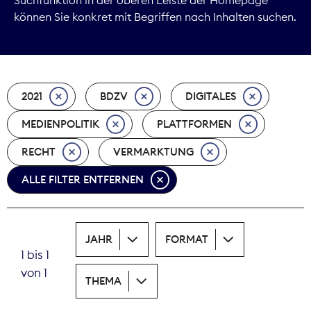
können Sie konkret mit Begriffen nach Inhalten suchen.
Marktdaten
Medienpolitik
2021
BDZV
DIGITALES
Nachhaltigkeit
MEDIENPOLITIK
PLATTFORMEN
Nachwuchs
RECHT
VERMARKTUNG
Nova Award
ALLE FILTER ENTFERNEN
Pressefreiheit
Print
JAHR
FORMAT
1 bis 1
Recht
von 1
THEMA
Tarifpolitik