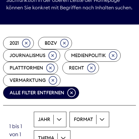
können Sie konkret mit Begriffen nach Inhalten suchen.
Marktdaten
Medienpolitik
2021
BDZV
Nachhaltigkeit
JOURNALISMUS
MEDIENPOLITIK
Nachwuchs
PLATTFORMEN
RECHT
Nova Award
VERMARKTUNG
Pressefreiheit
ALLE FILTER ENTFERNEN
Print
JAHR
FORMAT
Recht
1 bis 1
von 1
Tarifpolitik
THEMA