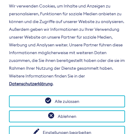
Wir verwenden Cookies, um Inhalte und Anzeigen zu
personalisieren, Funktionen für soziale Medien anbieten zu
können und die Zugriffe auf unserer Website zu analysieren.
Außerdem geben wir Informationen zu Ihrer Verwendung
unserer Website an unsere Partner für soziale Medien,
Werbung und Analysen weiter. Unsere Partner führen diese
Informationen möglicherweise mit weiteren Daten
ÜBER UNS
zusammen, die Sie ihnen bereitgestellt haben oder die sie im
Der Bundesverband Digitalpublisher und
Rahmen Ihrer Nutzung der Dienste gesammelt haben.
Zeitungsverleger (BDZV) vertritt als
Weitere Informationen finden Sie in der
Spitzenorganisation die Interessen der
Datenschutzerklärung
.
Zeitungsverlage und digitalen Publisher in
Deutschland und auf EU-Ebene.
Alle zulassen
Ablehnen
Einstellungen bearbeiten