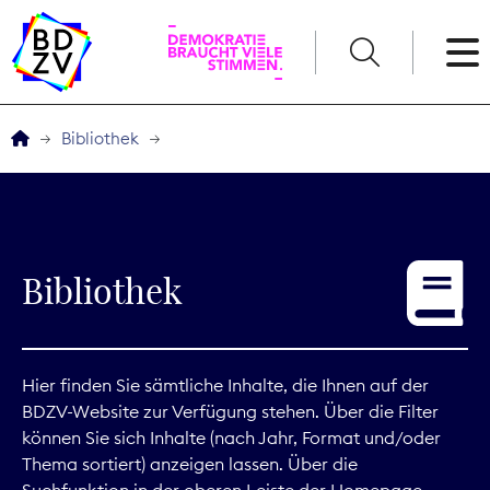
English
Bibliothek
Der BDZV
Veranstaltungen
Bibliothek
Service
THEMEN
Hier finden Sie sämtliche Inhalte, die Ihnen auf der
BDZV-Website zur Verfügung stehen. Über die Filter
Digitales
können Sie sich Inhalte (nach Jahr, Format und/oder
Thema sortiert) anzeigen lassen. Über die
Kommunikation
Suchfunktion in der oberen Leiste der Homepage