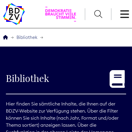
English
Bibliothek
Der BDZV
Veranstaltungen
Bibliothek
Service
THEMEN
Hier finden Sie sämtliche Inhalte, die Ihnen auf der
BDZV-Website zur Verfügung stehen. Über die Filter
Digitales
können Sie sich Inhalte (nach Jahr, Format und/oder
Thema sortiert) anzeigen lassen. Über die
Kommunikation
Suchfunktion in der oberen Leiste der Homepage