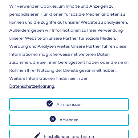
Wir verwenden Cookies, um Inhalte und Anzeigen zu
personalisieren, Funktionen für soziale Medien anbieten zu
können und die Zugriffe auf unserer Website zu analysieren.
Außerdem geben wir Informationen zu Ihrer Verwendung
unserer Website an unsere Partner für soziale Medien,
Werbung und Analysen weiter. Unsere Partner führen diese
Informationen möglicherweise mit weiteren Daten
ÜBER UNS
zusammen, die Sie ihnen bereitgestellt haben oder die sie im
Der Bundesverband Digitalpublisher und
Rahmen Ihrer Nutzung der Dienste gesammelt haben.
Zeitungsverleger (BDZV) vertritt als
Weitere Informationen finden Sie in der
Spitzenorganisation die Interessen der
Datenschutzerklärung
.
Zeitungsverlage und digitalen Publisher in
Deutschland und auf EU-Ebene.
Alle zulassen
Ablehnen
Einstellungen bearbeiten