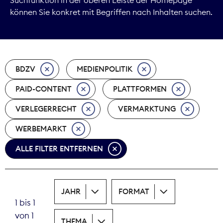
können Sie konkret mit Begriffen nach Inhalten suchen.
Marktdaten
Medienpolitik
BDZV
MEDIENPOLITIK
Nachhaltigkeit
PAID-CONTENT
PLATTFORMEN
Nachwuchs
VERLEGERRECHT
VERMARKTUNG
Nova Award
WERBEMARKT
Pressefreiheit
ALLE FILTER ENTFERNEN
Print
JAHR
FORMAT
Recht
1 bis 1
von 1
Tarifpolitik
THEMA