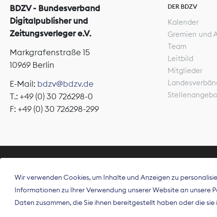
DER BDZV
BDZV - Bundesverband
Digitalpublisher und
Kalender
Zeitungsverleger e.V.
Gremien und 
Team
Markgrafenstraße 15
Leitbild
10969 Berlin
Mitglieder
Landesverbän
E-Mail:
bdzv@bdzv.de
Stellenangeb
T.: +49 (0) 30 726298-0
F: +49 (0) 30 726298-299
ÜBER UNS
Wir verwenden Cookies, um Inhalte und Anzeigen zu personalisier
Der Bundesve
Informationen zu Ihrer Verwendung unserer Website an unsere Par
Spitzenorgan
Daten zusammen, die Sie ihnen bereitgestellt haben oder die si
Deutschland