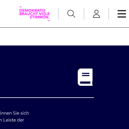
English
Kommunikation
Medienpolitik
t
Nachwuchs
Pressefreiheit
önnen Sie sich
n Leiste der
Recht