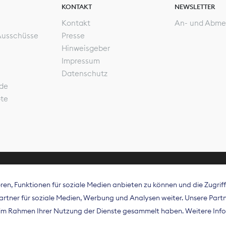
KONTAKT
NEWSLETTER
Kontakt
An- und Abme
Ausschüsse
Presse
Hinweisgeber
Impressum
Datenschutz
de
ote
en, Funktionen für soziale Medien anbieten zu können und die Zugri
rband Digitalpublisher und Zeitungsverleger (BDZV) vert
tner für soziale Medien, Werbung und Analysen weiter. Unsere Partne
isation die Interessen der Zeitungsverlage und digitalen
e im Rahmen Ihrer Nutzung der Dienste gesammelt haben. Weitere Info
 und auf EU-Ebene.