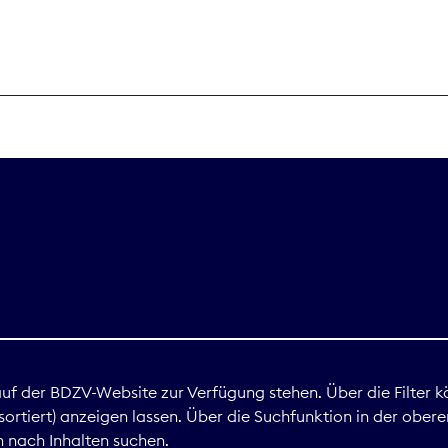
THEMEN
Digitales
Marktdaten
Nachhaltigkei
Nova Award
land
 auf der BDZV-Website zur Verfügung stehen. Über die Filter k
ortiert) anzeigen lassen. Über die Suchfunktion in der obere
Print
 nach Inhalten suchen.