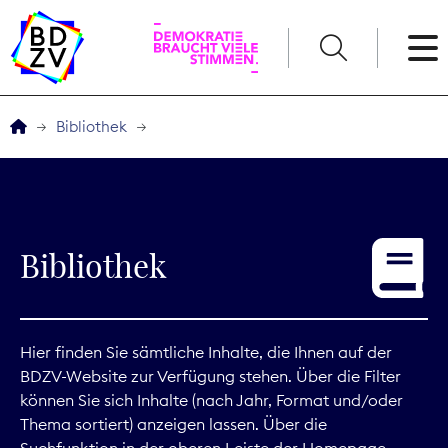
English
Bibliothek
Der BDZV
Veranstaltungen
Bibliothek
Service
THEMEN
Hier finden Sie sämtliche Inhalte, die Ihnen auf der
BDZV-Website zur Verfügung stehen. Über die Filter
Digitales
können Sie sich Inhalte (nach Jahr, Format und/oder
Thema sortiert) anzeigen lassen. Über die
Kommunikation
Suchfunktion in der oberen Leiste der Homepage