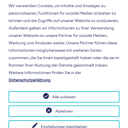
Wir verwenden Cookies, um Inhalte und Anzeigen zu
personalisieren, Funktionen für soziale Medien anbieten zu
können und die Zugriffe auf unserer Website zu analysieren.
Außerdem geben wir Informationen zu Ihrer Verwendung
unserer Website an unsere Partner für soziale Medien,
Werbung und Analysen weiter. Unsere Partner führen diese
Informationen möglicherweise mit weiteren Daten
ÜBER UNS
zusammen, die Sie ihnen bereitgestellt haben oder die sie im
Der Bundesverband Digitalpublisher und
Rahmen Ihrer Nutzung der Dienste gesammelt haben.
Zeitungsverleger (BDZV) vertritt als
Weitere Informationen finden Sie in der
Spitzenorganisation die Interessen der
Datenschutzerklärung
.
Zeitungsverlage und digitalen Publisher in
Deutschland und auf EU-Ebene.
Alle zulassen
Ablehnen
Einstellungen bearbeiten