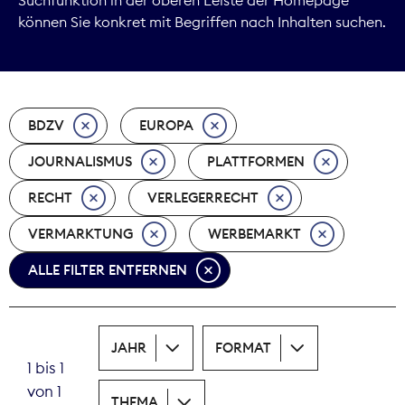
können Sie konkret mit Begriffen nach Inhalten suchen.
Marktdaten
Medienpolitik
BDZV
EUROPA
Nachhaltigkeit
JOURNALISMUS
PLATTFORMEN
Nachwuchs
RECHT
VERLEGERRECHT
Nova Award
VERMARKTUNG
WERBEMARKT
Pressefreiheit
ALLE FILTER ENTFERNEN
Print
JAHR
FORMAT
Recht
1 bis 1
von 1
Tarifpolitik
THEMA