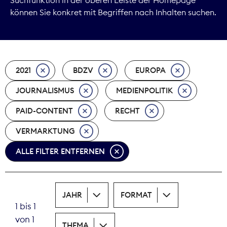
können Sie konkret mit Begriffen nach Inhalten suchen.
Marktdaten
Medienpolitik
2021
BDZV
EUROPA
Nachhaltigkeit
JOURNALISMUS
MEDIENPOLITIK
Nachwuchs
PAID-CONTENT
RECHT
Nova Award
VERMARKTUNG
Pressefreiheit
ALLE FILTER ENTFERNEN
Print
JAHR
FORMAT
Recht
1 bis 1
von 1
Tarifpolitik
THEMA