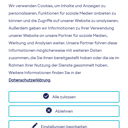
Wir verwenden Cookies, um Inhalte und Anzeigen zu
personalisieren, Funktionen für soziale Medien anbieten zu
können und die Zugriffe auf unserer Website zu analysieren.
Außerdem geben wir Informationen zu Ihrer Verwendung
unserer Website an unsere Partner für soziale Medien,
Werbung und Analysen weiter. Unsere Partner führen diese
Informationen möglicherweise mit weiteren Daten
ÜBER UNS
zusammen, die Sie ihnen bereitgestellt haben oder die sie im
Der Bundesverband Digitalpublisher und
Rahmen Ihrer Nutzung der Dienste gesammelt haben.
Zeitungsverleger (BDZV) vertritt als
Weitere Informationen finden Sie in der
Spitzenorganisation die Interessen der
Datenschutzerklärung
.
Zeitungsverlage und digitalen Publisher in
Deutschland und auf EU-Ebene.
Alle zulassen
Ablehnen
Einstellungen bearbeiten