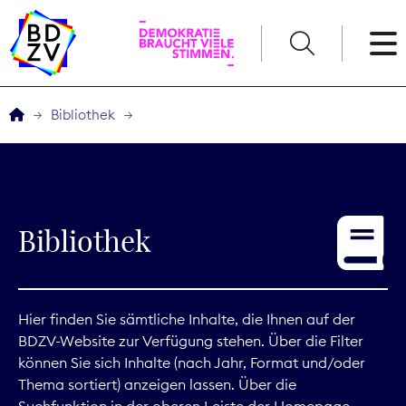
English
Bibliothek
Der BDZV
Veranstaltungen
Bibliothek
Service
THEMEN
Hier finden Sie sämtliche Inhalte, die Ihnen auf der
BDZV-Website zur Verfügung stehen. Über die Filter
Digitales
können Sie sich Inhalte (nach Jahr, Format und/oder
Thema sortiert) anzeigen lassen. Über die
Kommunikation
Suchfunktion in der oberen Leiste der Homepage