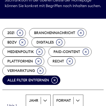
können Sie konkret mit Begriffen nach Inhalten suchen.
Marktdaten
Medienpolitik
2021
BRANCHENNACHRICHT
Nachhaltigkeit
BDZV
DIGITALES
Nachwuchs
MEDIENPOLITIK
PAID-CONTENT
Nova Award
PLATTFORMEN
RECHT
Pressefreiheit
VERMARKTUNG
ALLE FILTER ENTFERNEN
Print
Recht
JAHR
FORMAT
Tarifpolitik
1 bis 1