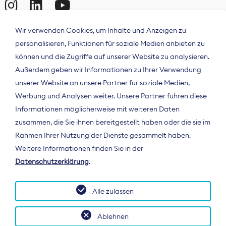
Wir verwenden Cookies, um Inhalte und Anzeigen zu
personalisieren, Funktionen für soziale Medien anbieten zu
können und die Zugriffe auf unserer Website zu analysieren.
Außerdem geben wir Informationen zu Ihrer Verwendung
unserer Website an unsere Partner für soziale Medien,
Werbung und Analysen weiter. Unsere Partner führen diese
Informationen möglicherweise mit weiteren Daten
ÜBER UNS
zusammen, die Sie ihnen bereitgestellt haben oder die sie im
Der Bundesverband Digitalpublisher und
Rahmen Ihrer Nutzung der Dienste gesammelt haben.
Zeitungsverleger (BDZV) vertritt als
Weitere Informationen finden Sie in der
Spitzenorganisation die Interessen der
Datenschutzerklärung
.
Zeitungsverlage und digitalen Publisher in
Deutschland und auf EU-Ebene.
Alle zulassen
Ablehnen