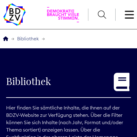
English
Bibliothek
Der BDZV
Veranstaltungen
Bibliothek
Service
THEMEN
Hier finden Sie sämtliche Inhalte, die Ihnen auf der
BDZV-Website zur Verfügung stehen. Über die Filter
Digitales
können Sie sich Inhalte (nach Jahr, Format und/oder
Thema sortiert) anzeigen lassen. Über die
Kommunikation
Suchfunktion in der oberen Leiste der Homepage