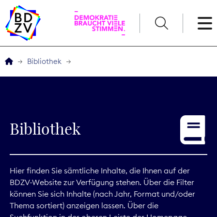
English
Bibliothek
Der BDZV
Veranstaltungen
Bibliothek
Service
THEMEN
Hier finden Sie sämtliche Inhalte, die Ihnen auf der
BDZV-Website zur Verfügung stehen. Über die Filter
Digitales
können Sie sich Inhalte (nach Jahr, Format und/oder
Thema sortiert) anzeigen lassen. Über die
Kommunikation
Suchfunktion in der oberen Leiste der Homepage