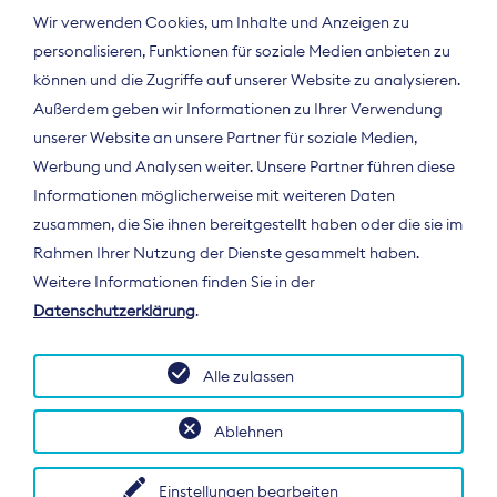
Wir verwenden Cookies, um Inhalte und Anzeigen zu
personalisieren, Funktionen für soziale Medien anbieten zu
können und die Zugriffe auf unserer Website zu analysieren.
Außerdem geben wir Informationen zu Ihrer Verwendung
unserer Website an unsere Partner für soziale Medien,
Werbung und Analysen weiter. Unsere Partner führen diese
Informationen möglicherweise mit weiteren Daten
ÜBER UNS
zusammen, die Sie ihnen bereitgestellt haben oder die sie im
Der Bundesverband Digitalpublisher und
Rahmen Ihrer Nutzung der Dienste gesammelt haben.
Zeitungsverleger (BDZV) vertritt als
Weitere Informationen finden Sie in der
Spitzenorganisation die Interessen der
Datenschutzerklärung
.
Zeitungsverlage und digitalen Publisher in
Deutschland und auf EU-Ebene.
Alle zulassen
Ablehnen
Einstellungen bearbeiten