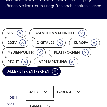
können Sie konkret mit Begriffen nach Inhalten suchen.
Marktdaten
Medienpolitik
2021
BRANCHENNACHRICHT
Nachhaltigkeit
BDZV
DIGITALES
EUROPA
Nachwuchs
MEDIENPOLITIK
PLATTFORMEN
Nova Award
RECHT
VERMARKTUNG
Pressefreiheit
ALLE FILTER ENTFERNEN
Print
JAHR
FORMAT
Recht
1 bis 1
von 1
Tarifpolitik
THEMA