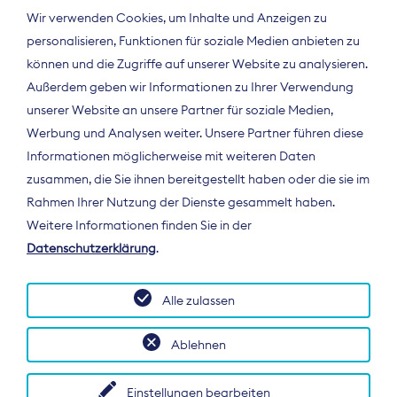
Wir verwenden Cookies, um Inhalte und Anzeigen zu
personalisieren, Funktionen für soziale Medien anbieten zu
können und die Zugriffe auf unserer Website zu analysieren.
Außerdem geben wir Informationen zu Ihrer Verwendung
unserer Website an unsere Partner für soziale Medien,
Werbung und Analysen weiter. Unsere Partner führen diese
Informationen möglicherweise mit weiteren Daten
ÜBER UNS
zusammen, die Sie ihnen bereitgestellt haben oder die sie im
Der Bundesverband Digitalpublisher und
Rahmen Ihrer Nutzung der Dienste gesammelt haben.
Zeitungsverleger (BDZV) vertritt als
Weitere Informationen finden Sie in der
Spitzenorganisation die Interessen der
Datenschutzerklärung
.
Zeitungsverlage und digitalen Publisher in
Deutschland und auf EU-Ebene.
Alle zulassen
Ablehnen
Einstellungen bearbeiten