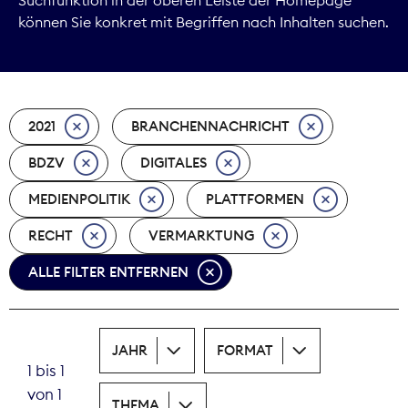
können Sie konkret mit Begriffen nach Inhalten suchen.
Marktdaten
Medienpolitik
2021
BRANCHENNACHRICHT
Nachhaltigkeit
BDZV
DIGITALES
Nachwuchs
MEDIENPOLITIK
PLATTFORMEN
Nova Award
RECHT
VERMARKTUNG
Pressefreiheit
ALLE FILTER ENTFERNEN
Print
JAHR
FORMAT
Recht
1 bis 1
von 1
Tarifpolitik
THEMA