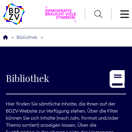
English
Bibliothek
Der BDZV
Veranstaltungen
Bibliothek
Service
THEMEN
Hier finden Sie sämtliche Inhalte, die Ihnen auf der
BDZV-Website zur Verfügung stehen. Über die Filter
Digitales
können Sie sich Inhalte (nach Jahr, Format und/oder
Thema sortiert) anzeigen lassen. Über die
Kommunikation
Suchfunktion in der oberen Leiste der Homepage