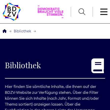
English
Bibliothek
Der BDZV
Veranstaltungen
Bibliothek
Service
THEMEN
Hier finden Sie sämtliche Inhalte, die Ihnen auf der
BDZV-Website zur Verfügung stehen. Über die Filter
Digitales
können Sie sich Inhalte (nach Jahr, Format und/oder
Thema sortiert) anzeigen lassen. Über die
Kommunikation
Suchfunktion in der oberen Leiste der Homepage