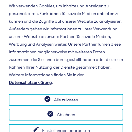
Wir verwenden Cookies, um Inhalte und Anzeigen zu
personalisieren, Funktionen für soziale Medien anbieten zu
können und die Zugriffe auf unserer Website zu analysieren.
Außerdem geben wir Informationen zu Ihrer Verwendung
unserer Website an unsere Partner für soziale Medien,
Werbung und Analysen weiter. Unsere Partner führen diese
Informationen möglicherweise mit weiteren Daten
ÜBER UNS
zusammen, die Sie ihnen bereitgestellt haben oder die sie im
Der Bundesverband Digitalpublisher und
Rahmen Ihrer Nutzung der Dienste gesammelt haben.
Zeitungsverleger (BDZV) vertritt als
Weitere Informationen finden Sie in der
Spitzenorganisation die Interessen der
Datenschutzerklärung
.
Zeitungsverlage und digitalen Publisher in
Deutschland und auf EU-Ebene.
Alle zulassen
Ablehnen
Einstellungen bearbeiten