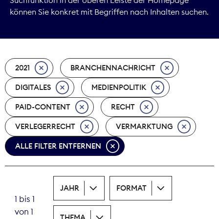
können Sie konkret mit Begriffen nach Inhalten suchen.
Marktdaten
Medienpolitik
2021
BRANCHENNACHRICHT
Nachhaltigkeit
DIGITALES
MEDIENPOLITIK
Nachwuchs
PAID-CONTENT
RECHT
Nova Award
VERLEGERRECHT
VERMARKTUNG
Pressefreiheit
ALLE FILTER ENTFERNEN
Print
JAHR
FORMAT
Recht
1 bis 1
von 1
Tarifpolitik
THEMA