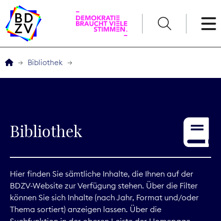
English
Bibliothek
Der BDZV
Veranstaltungen
Bibliothek
Service
THEMEN
Hier finden Sie sämtliche Inhalte, die Ihnen auf der
BDZV-Website zur Verfügung stehen. Über die Filter
Digitales
können Sie sich Inhalte (nach Jahr, Format und/oder
Thema sortiert) anzeigen lassen. Über die
Kommunikation
Suchfunktion in der oberen Leiste der Homepage