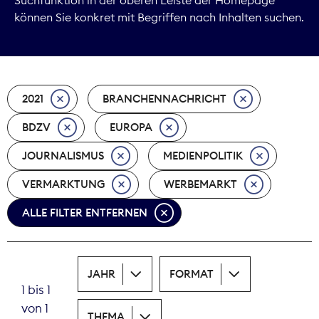
können Sie konkret mit Begriffen nach Inhalten suchen.
Marktdaten
Medienpolitik
2021
BRANCHENNACHRICHT
Nachhaltigkeit
BDZV
EUROPA
Nachwuchs
JOURNALISMUS
MEDIENPOLITIK
Nova Award
VERMARKTUNG
WERBEMARKT
Pressefreiheit
ALLE FILTER ENTFERNEN
Print
JAHR
FORMAT
Recht
1 bis 1
von 1
Tarifpolitik
THEMA