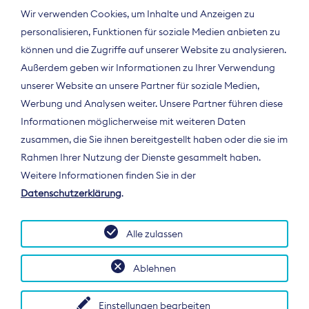
Wir verwenden Cookies, um Inhalte und Anzeigen zu
personalisieren, Funktionen für soziale Medien anbieten zu
können und die Zugriffe auf unserer Website zu analysieren.
Außerdem geben wir Informationen zu Ihrer Verwendung
unserer Website an unsere Partner für soziale Medien,
Werbung und Analysen weiter. Unsere Partner führen diese
Informationen möglicherweise mit weiteren Daten
ÜBER UNS
zusammen, die Sie ihnen bereitgestellt haben oder die sie im
Der Bundesverband Digitalpublisher und
Rahmen Ihrer Nutzung der Dienste gesammelt haben.
Zeitungsverleger (BDZV) vertritt als
Weitere Informationen finden Sie in der
Spitzenorganisation die Interessen der
Datenschutzerklärung
.
Zeitungsverlage und digitalen Publisher in
Deutschland und auf EU-Ebene.
Alle zulassen
Ablehnen
Einstellungen bearbeiten