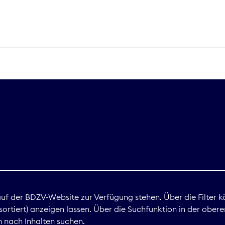
THEMEN
Digitales
Marktdaten
Nachhaltigkei
Nova Award
land
 auf der BDZV-Website zur Verfügung stehen. Über die Filter k
ortiert) anzeigen lassen. Über die Suchfunktion in der obere
Print
 nach Inhalten suchen.