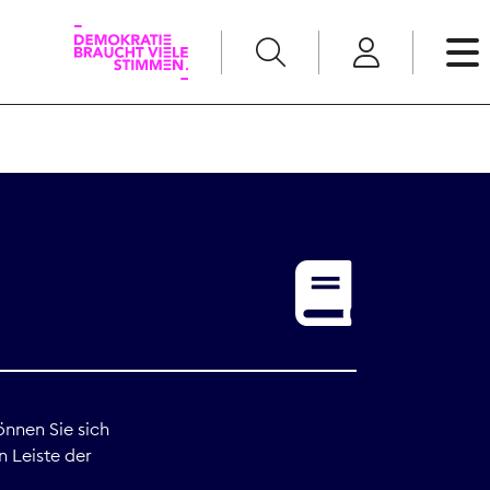
English
Kommunikation
Medienpolitik
t
Nachwuchs
Pressefreiheit
önnen Sie sich
n Leiste der
Recht