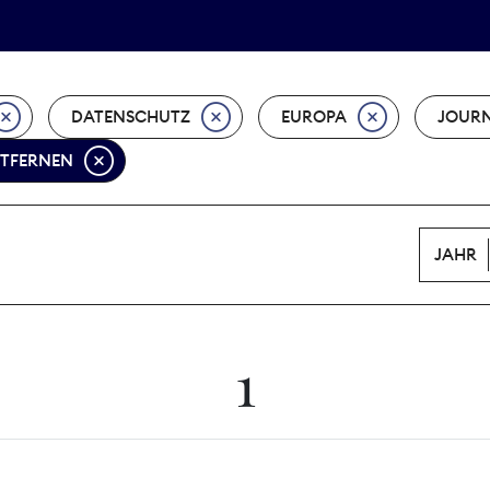
Tarifpolitik
Wächterpreis
DATENSCHUTZ
EUROPA
JOURN
NTFERNEN
JAHR
1