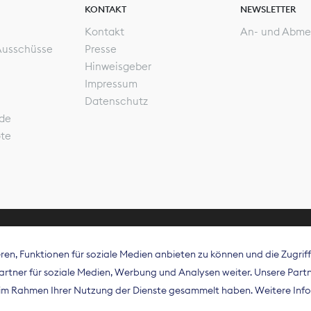
KONTAKT
NEWSLETTER
Kontakt
An- und Abme
Ausschüsse
Presse
Hinweisgeber
Impressum
Datenschutz
de
ote
en, Funktionen für soziale Medien anbieten zu können und die Zugri
rband Digitalpublisher und Zeitungsverleger (BDZV) vert
tner für soziale Medien, Werbung und Analysen weiter. Unsere Partne
isation die Interessen der Zeitungsverlage und digitalen
e im Rahmen Ihrer Nutzung der Dienste gesammelt haben. Weitere Info
 und auf EU-Ebene.