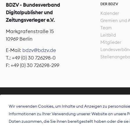
DER BDZV
BDZV - Bundesverband
Digitalpublisher und
Kalender
Zeitungsverleger e.V.
Gremien und 
Team
Markgrafenstraße 15
Leitbild
10969 Berlin
Mitglieder
Landesverbän
E-Mail:
bdzv@bdzv.de
Stellenangeb
T.: +49 (0) 30 726298-0
F: +49 (0) 30 726298-299
ÜBER UNS
Wir verwenden Cookies, um Inhalte und Anzeigen zu personalisier
Der Bundesve
Informationen zu Ihrer Verwendung unserer Website an unsere Par
Spitzenorgan
Daten zusammen, die Sie ihnen bereitgestellt haben oder die si
Deutschland