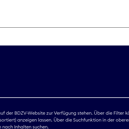
THEMEN
Digitales
Marktdaten
Nachhaltigkei
Nova Award
land
 auf der BDZV-Website zur Verfügung stehen. Über die Filter k
ortiert) anzeigen lassen. Über die Suchfunktion in der obere
Print
 nach Inhalten suchen.