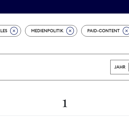
Tarifpolitik
Wächterpreis
ALES
MEDIENPOLITIK
PAID-CONTENT
JAHR
1