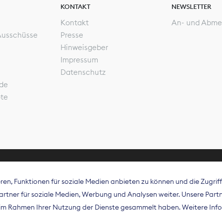
KONTAKT
NEWSLETTER
Kontakt
An- und Abme
Ausschüsse
Presse
Hinweisgeber
Impressum
Datenschutz
de
ote
en, Funktionen für soziale Medien anbieten zu können und die Zugri
rband Digitalpublisher und Zeitungsverleger (BDZV) vert
tner für soziale Medien, Werbung und Analysen weiter. Unsere Partne
isation die Interessen der Zeitungsverlage und digitalen
e im Rahmen Ihrer Nutzung der Dienste gesammelt haben. Weitere Info
 und auf EU-Ebene.