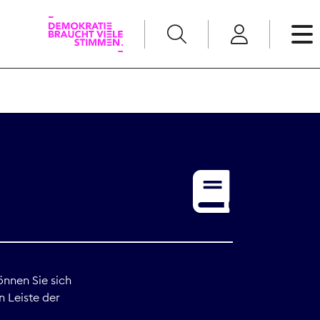
English
Kommunikation
Medienpolitik
t
Nachwuchs
Pressefreiheit
önnen Sie sich
n Leiste der
Recht