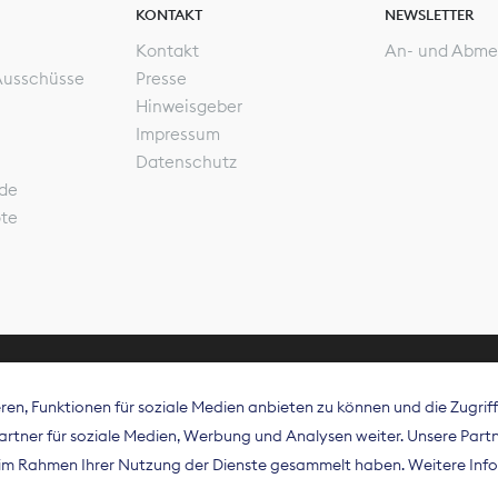
KONTAKT
NEWSLETTER
Kontakt
An- und Abme
Ausschüsse
Presse
Hinweisgeber
Impressum
Datenschutz
de
ote
en, Funktionen für soziale Medien anbieten zu können und die Zugri
rband Digitalpublisher und Zeitungsverleger (BDZV) vert
tner für soziale Medien, Werbung und Analysen weiter. Unsere Partne
isation die Interessen der Zeitungsverlage und digitalen
e im Rahmen Ihrer Nutzung der Dienste gesammelt haben. Weitere Info
 und auf EU-Ebene.