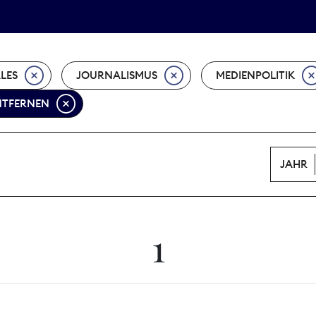
Tarifpolitik
Wächterpreis
ALES
JOURNALISMUS
MEDIENPOLITIK
ENTFERNEN
JAHR
1