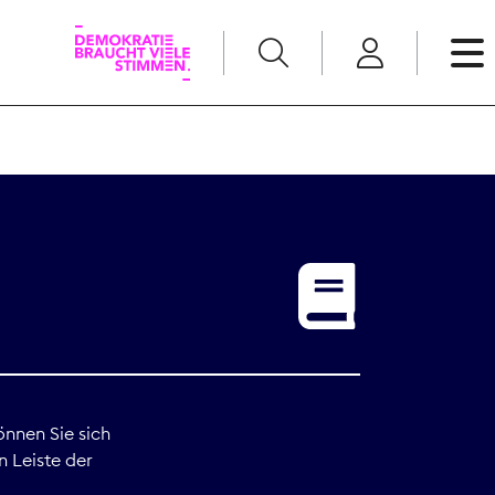
English
Kommunikation
Medienpolitik
t
Nachwuchs
Pressefreiheit
önnen Sie sich
n Leiste der
Recht