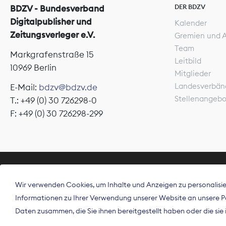
DER BDZV
BDZV - Bundesverband
Digitalpublisher und
Kalender
Zeitungsverleger e.V.
Gremien und 
Team
Markgrafenstraße 15
Leitbild
10969 Berlin
Mitglieder
Landesverbän
E-Mail:
bdzv@bdzv.de
Stellenangeb
T.: +49 (0) 30 726298-0
F: +49 (0) 30 726298-299
ÜBER UNS
Wir verwenden Cookies, um Inhalte und Anzeigen zu personalisier
Der Bundesve
Informationen zu Ihrer Verwendung unserer Website an unsere Par
Spitzenorgan
Daten zusammen, die Sie ihnen bereitgestellt haben oder die si
Deutschland