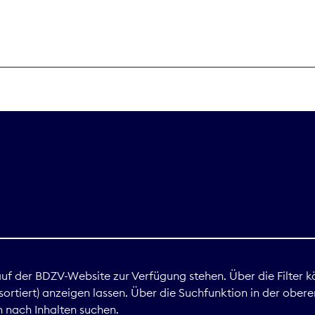
THEMEN
Digitales
Marktdaten
Nachhaltigkei
Nova Award
land
 auf der BDZV-Website zur Verfügung stehen. Über die Filter k
ortiert) anzeigen lassen. Über die Suchfunktion in der obere
Print
 nach Inhalten suchen.