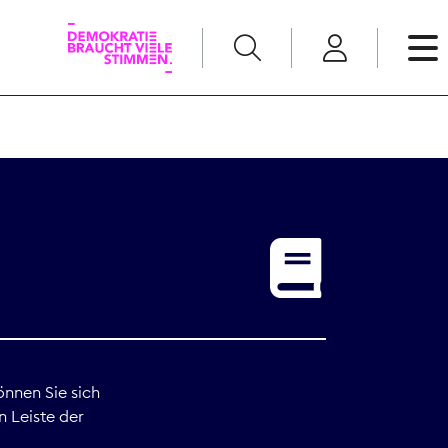
English
Kommunikation
Medienpolitik
t
Nachwuchs
Pressefreiheit
önnen Sie sich
n Leiste der
Recht