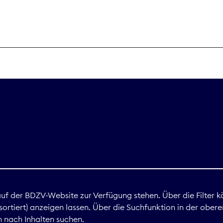
THEMEN
Digitales
Marktdaten
Nachhaltigkei
Nova Award
land
 auf der BDZV-Website zur Verfügung stehen. Über die Filter k
ortiert) anzeigen lassen. Über die Suchfunktion in der obere
Print
 nach Inhalten suchen.