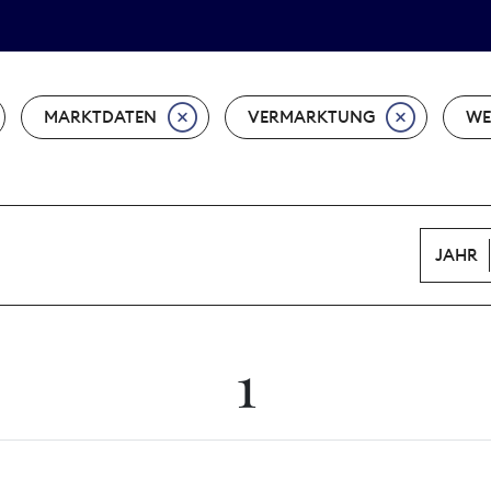
Tarifpolitik
Wächterpreis
MARKTDATEN
VERMARKTUNG
WE
JAHR
1