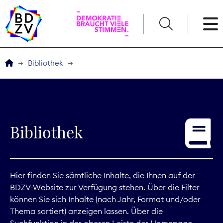
English
Bibliothek
Der BDZV
Veranstaltungen
Bibliothek
Service
THEMEN
Hier finden Sie sämtliche Inhalte, die Ihnen auf der
BDZV-Website zur Verfügung stehen. Über die Filter
Digitales
können Sie sich Inhalte (nach Jahr, Format und/oder
Thema sortiert) anzeigen lassen. Über die
Kommunikation
Suchfunktion in der oberen Leiste der Homepage