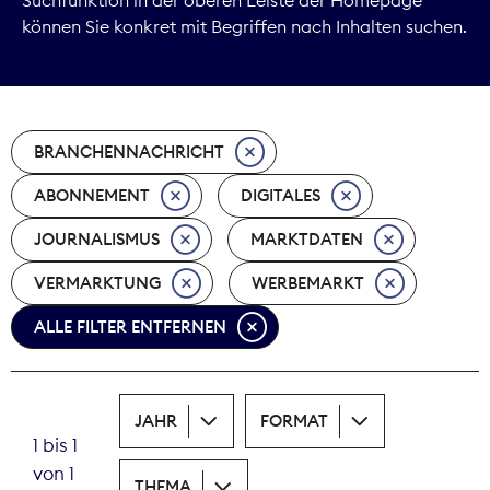
können Sie konkret mit Begriffen nach Inhalten suchen.
Marktdaten
Medienpolitik
BRANCHENNACHRICHT
Nachhaltigkeit
ABONNEMENT
DIGITALES
Nachwuchs
JOURNALISMUS
MARKTDATEN
Nova Award
VERMARKTUNG
WERBEMARKT
Pressefreiheit
ALLE FILTER ENTFERNEN
Print
JAHR
FORMAT
Recht
1 bis 1
von 1
Tarifpolitik
THEMA