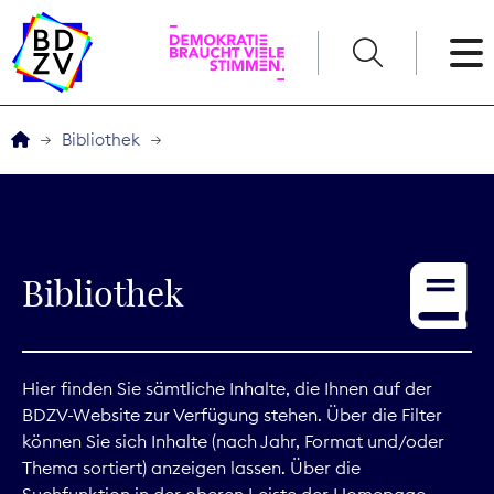
English
Bibliothek
Der BDZV
Veranstaltungen
Bibliothek
Service
THEMEN
Hier finden Sie sämtliche Inhalte, die Ihnen auf der
BDZV-Website zur Verfügung stehen. Über die Filter
Digitales
können Sie sich Inhalte (nach Jahr, Format und/oder
Thema sortiert) anzeigen lassen. Über die
Kommunikation
Suchfunktion in der oberen Leiste der Homepage