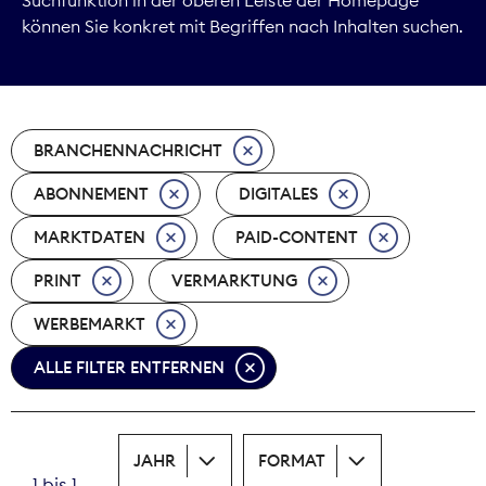
können Sie konkret mit Begriffen nach Inhalten suchen.
Marktdaten
Medienpolitik
BRANCHENNACHRICHT
Nachhaltigkeit
ABONNEMENT
DIGITALES
Nachwuchs
MARKTDATEN
PAID-CONTENT
Nova Award
PRINT
VERMARKTUNG
Pressefreiheit
WERBEMARKT
ALLE FILTER ENTFERNEN
Print
Recht
JAHR
FORMAT
Tarifpolitik
1 bis 1