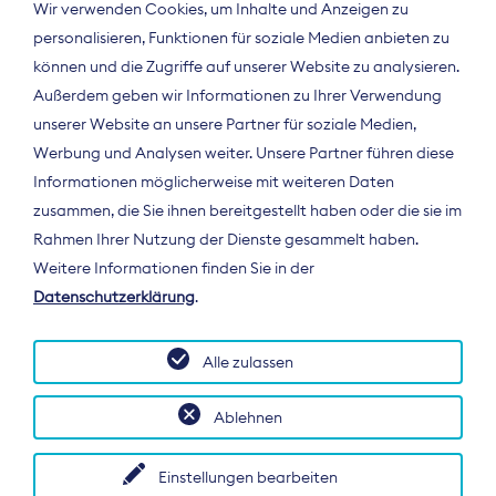
Wir verwenden Cookies, um Inhalte und Anzeigen zu
personalisieren, Funktionen für soziale Medien anbieten zu
können und die Zugriffe auf unserer Website zu analysieren.
Außerdem geben wir Informationen zu Ihrer Verwendung
unserer Website an unsere Partner für soziale Medien,
Werbung und Analysen weiter. Unsere Partner führen diese
Informationen möglicherweise mit weiteren Daten
ÜBER UNS
zusammen, die Sie ihnen bereitgestellt haben oder die sie im
Der Bundesverband Digitalpublisher und
Rahmen Ihrer Nutzung der Dienste gesammelt haben.
Zeitungsverleger (BDZV) vertritt als
Weitere Informationen finden Sie in der
Spitzenorganisation die Interessen der
Datenschutzerklärung
.
Zeitungsverlage und digitalen Publisher in
Deutschland und auf EU-Ebene.
Alle zulassen
Ablehnen
Einstellungen bearbeiten