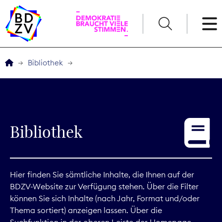
English
Bibliothek
Der BDZV
Veranstaltungen
Bibliothek
Service
THEMEN
Hier finden Sie sämtliche Inhalte, die Ihnen auf der
BDZV-Website zur Verfügung stehen. Über die Filter
Digitales
können Sie sich Inhalte (nach Jahr, Format und/oder
Thema sortiert) anzeigen lassen. Über die
Kommunikation
Suchfunktion in der oberen Leiste der Homepage