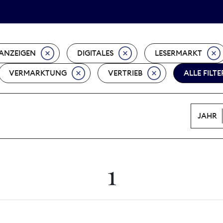
Tarifpolitik
Wächterpreis
ANZEIGEN
DIGITALES
LESERMARKT
VERMARKTUNG
VERTRIEB
ALLE FILT
JAHR
1