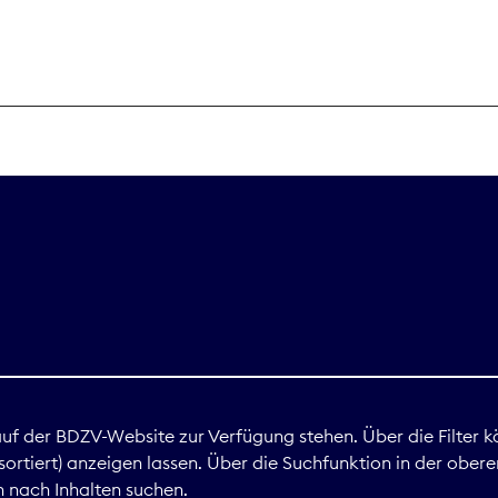
THEMEN
Digitales
Marktdaten
Nachhaltigkei
Nova Award
land
 auf der BDZV-Website zur Verfügung stehen. Über die Filter k
ortiert) anzeigen lassen. Über die Suchfunktion in der obere
Print
 nach Inhalten suchen.