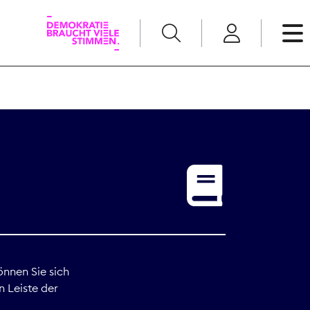
English
Kommunikation
Medienpolitik
t
Nachwuchs
Pressefreiheit
önnen Sie sich
n Leiste der
Recht