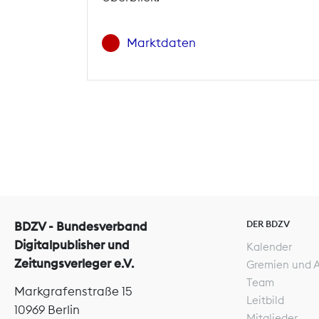
Marktdaten
DER BDZV
BDZV - Bundesverband
Digitalpublisher und
Kalender
Zeitungsverleger e.V.
Gremien und 
Team
Markgrafenstraße 15
Leitbild
10969 Berlin
Mitglieder