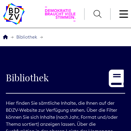
English
Bibliothek
Der BDZV
Veranstaltungen
Bibliothek
Service
THEMEN
Hier finden Sie sämtliche Inhalte, die Ihnen auf der
BDZV-Website zur Verfügung stehen. Über die Filter
Digitales
können Sie sich Inhalte (nach Jahr, Format und/oder
Thema sortiert) anzeigen lassen. Über die
Kommunikation
Suchfunktion in der oberen Leiste der Homepage