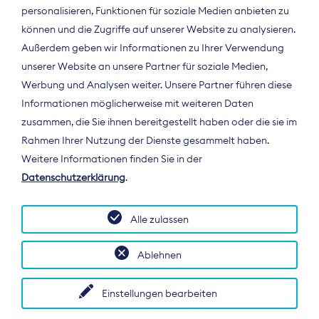
personalisieren, Funktionen für soziale Medien anbieten zu
können und die Zugriffe auf unserer Website zu analysieren.
Außerdem geben wir Informationen zu Ihrer Verwendung
unserer Website an unsere Partner für soziale Medien,
Werbung und Analysen weiter. Unsere Partner führen diese
Informationen möglicherweise mit weiteren Daten
ÜBER UNS
zusammen, die Sie ihnen bereitgestellt haben oder die sie im
Der Bundesverband Digitalpublisher und
Rahmen Ihrer Nutzung der Dienste gesammelt haben.
Zeitungsverleger (BDZV) vertritt als
Weitere Informationen finden Sie in der
Spitzenorganisation die Interessen der
Datenschutzerklärung
.
Zeitungsverlage und digitalen Publisher in
Deutschland und auf EU-Ebene.
Alle zulassen
Ablehnen
Einstellungen bearbeiten
© 2026 BDZV. All rights reserved.