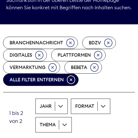
können Sie konkret mit Begriffen nach Inhalten suchen.
Marktdaten
Medienpolitik
BRANCHENNACHRICHT
BDZV
Nachhaltigkeit
DIGITALES
PLATTFORMEN
Nachwuchs
VERMARKTUNG
BEBETA
Nova Award
ALLE FILTER ENTFERNEN
Pressefreiheit
Print
JAHR
FORMAT
1 bis 2
Recht
von 2
THEMA
Tarifpolitik