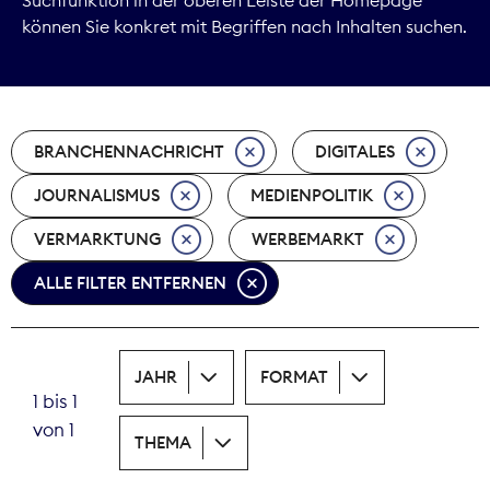
können Sie konkret mit Begriffen nach Inhalten suchen.
Marktdaten
Medienpolitik
BRANCHENNACHRICHT
DIGITALES
Nachhaltigkeit
JOURNALISMUS
MEDIENPOLITIK
Nachwuchs
VERMARKTUNG
WERBEMARKT
Nova Award
ALLE FILTER ENTFERNEN
Pressefreiheit
Print
JAHR
FORMAT
1 bis 1
Recht
von 1
THEMA
Tarifpolitik