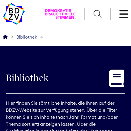
English
Bibliothek
Der BDZV
Veranstaltungen
Bibliothek
Service
THEMEN
Hier finden Sie sämtliche Inhalte, die Ihnen auf der
BDZV-Website zur Verfügung stehen. Über die Filter
Digitales
können Sie sich Inhalte (nach Jahr, Format und/oder
Thema sortiert) anzeigen lassen. Über die
Kommunikation
Suchfunktion in der oberen Leiste der Homepage