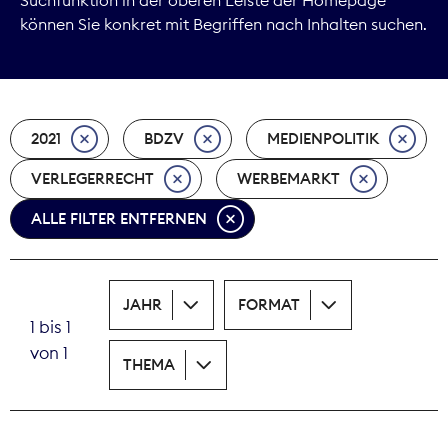
können Sie konkret mit Begriffen nach Inhalten suchen.
Marktdaten
Medienpolitik
2021
BDZV
MEDIENPOLITIK
Nachhaltigkeit
VERLEGERRECHT
WERBEMARKT
Nachwuchs
ALLE FILTER ENTFERNEN
Nova Award
Pressefreiheit
JAHR
FORMAT
1 bis 1
Print
von 1
THEMA
Recht
Tarifpolitik