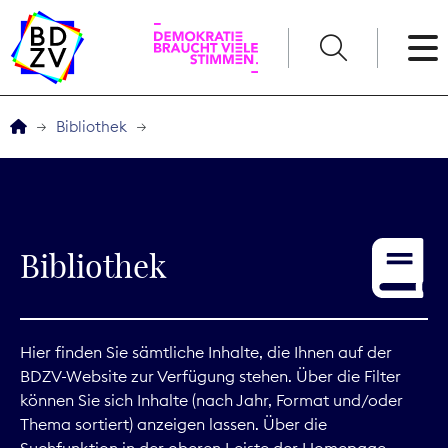
English
Bibliothek
Der BDZV
Veranstaltungen
Bibliothek
Service
THEMEN
Hier finden Sie sämtliche Inhalte, die Ihnen auf der
BDZV-Website zur Verfügung stehen. Über die Filter
Digitales
können Sie sich Inhalte (nach Jahr, Format und/oder
Thema sortiert) anzeigen lassen. Über die
Kommunikation
Suchfunktion in der oberen Leiste der Homepage