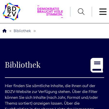
English
Bibliothek
Der BDZV
Veranstaltungen
Bibliothek
Service
THEMEN
Hier finden Sie sämtliche Inhalte, die Ihnen auf der
BDZV-Website zur Verfügung stehen. Über die Filter
Digitales
können Sie sich Inhalte (nach Jahr, Format und/oder
Thema sortiert) anzeigen lassen. Über die
Kommunikation
Suchfunktion in der oberen Leiste der Homepage