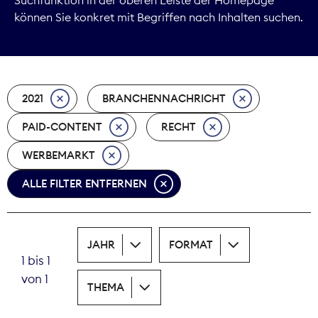
können Sie konkret mit Begriffen nach Inhalten suchen.
Marktdaten
Medienpolitik
2021
BRANCHENNACHRICHT
Nachhaltigkeit
PAID-CONTENT
RECHT
Nachwuchs
WERBEMARKT
Nova Award
ALLE FILTER ENTFERNEN
Pressefreiheit
Print
JAHR
FORMAT
1 bis 1
Recht
von 1
THEMA
Tarifpolitik