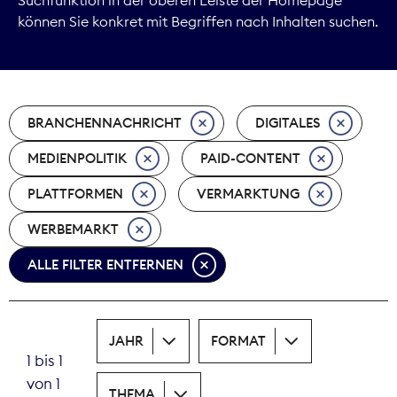
können Sie konkret mit Begriffen nach Inhalten suchen.
Marktdaten
Medienpolitik
BRANCHENNACHRICHT
DIGITALES
Nachhaltigkeit
MEDIENPOLITIK
PAID-CONTENT
Nachwuchs
PLATTFORMEN
VERMARKTUNG
Nova Award
WERBEMARKT
Pressefreiheit
ALLE FILTER ENTFERNEN
Print
JAHR
FORMAT
Recht
1 bis 1
von 1
Tarifpolitik
THEMA