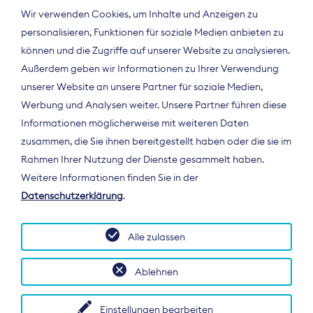
Wir verwenden Cookies, um Inhalte und Anzeigen zu
personalisieren, Funktionen für soziale Medien anbieten zu
können und die Zugriffe auf unserer Website zu analysieren.
Außerdem geben wir Informationen zu Ihrer Verwendung
unserer Website an unsere Partner für soziale Medien,
Werbung und Analysen weiter. Unsere Partner führen diese
Informationen möglicherweise mit weiteren Daten
ÜBER UNS
zusammen, die Sie ihnen bereitgestellt haben oder die sie im
Der Bundesverband Digitalpublisher und
Rahmen Ihrer Nutzung der Dienste gesammelt haben.
Zeitungsverleger (BDZV) vertritt als
Weitere Informationen finden Sie in der
Spitzenorganisation die Interessen der
Datenschutzerklärung
.
Zeitungsverlage und digitalen Publisher in
Deutschland und auf EU-Ebene.
Alle zulassen
Ablehnen
Einstellungen bearbeiten