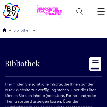
English
Bibliothek
Der BDZV
Veranstaltungen
Bibliothek
Service
THEMEN
Hier finden Sie sämtliche Inhalte, die Ihnen auf der
BDZV-Website zur Verfügung stehen. Über die Filter
Digitales
können Sie sich Inhalte (nach Jahr, Format und/oder
Thema sortiert) anzeigen lassen. Über die
Kommunikation
Suchfunktion in der oberen Leiste der Homepage